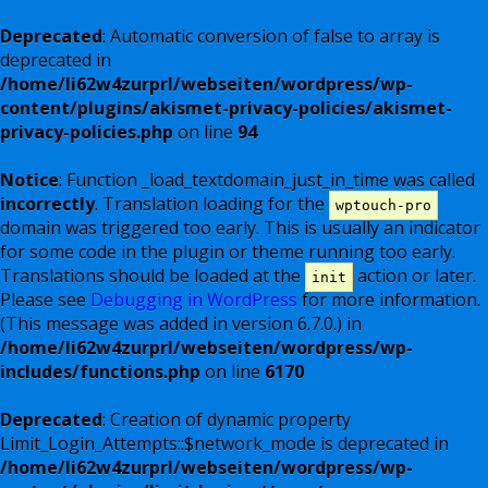
Deprecated
: Automatic conversion of false to array is
deprecated in
/home/li62w4zurprl/webseiten/wordpress/wp-
content/plugins/akismet-privacy-policies/akismet-
privacy-policies.php
on line
94
Notice
: Function _load_textdomain_just_in_time was called
incorrectly
. Translation loading for the
wptouch-pro
domain was triggered too early. This is usually an indicator
for some code in the plugin or theme running too early.
Translations should be loaded at the
action or later.
init
Please see
Debugging in WordPress
for more information.
(This message was added in version 6.7.0.) in
/home/li62w4zurprl/webseiten/wordpress/wp-
includes/functions.php
on line
6170
Deprecated
: Creation of dynamic property
Limit_Login_Attempts::$network_mode is deprecated in
/home/li62w4zurprl/webseiten/wordpress/wp-