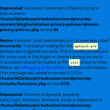
Deprecated
: Automatic conversion of false to array is
deprecated in
/home/li62w4zurprl/webseiten/wordpress/wp-
content/plugins/akismet-privacy-policies/akismet-
privacy-policies.php
on line
94
Notice
: Function _load_textdomain_just_in_time was called
incorrectly
. Translation loading for the
wptouch-pro
domain was triggered too early. This is usually an indicator
for some code in the plugin or theme running too early.
Translations should be loaded at the
action or later.
init
Please see
Debugging in WordPress
for more information.
(This message was added in version 6.7.0.) in
/home/li62w4zurprl/webseiten/wordpress/wp-
includes/functions.php
on line
6170
Deprecated
: Creation of dynamic property
Limit_Login_Attempts::$network_mode is deprecated in
/home/li62w4zurprl/webseiten/wordpress/wp-