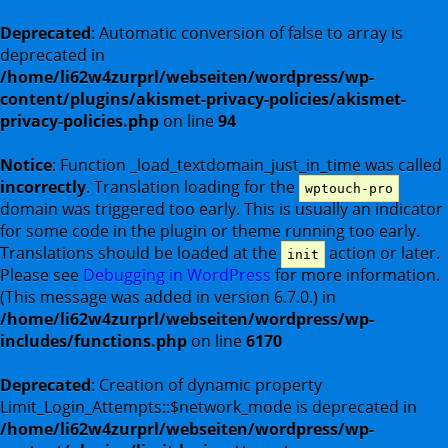
Deprecated
: Automatic conversion of false to array is
deprecated in
/home/li62w4zurprl/webseiten/wordpress/wp-
content/plugins/akismet-privacy-policies/akismet-
privacy-policies.php
on line
94
Notice
: Function _load_textdomain_just_in_time was called
incorrectly
. Translation loading for the
wptouch-pro
domain was triggered too early. This is usually an indicator
for some code in the plugin or theme running too early.
Translations should be loaded at the
action or later.
init
Please see
Debugging in WordPress
for more information.
(This message was added in version 6.7.0.) in
/home/li62w4zurprl/webseiten/wordpress/wp-
includes/functions.php
on line
6170
Deprecated
: Creation of dynamic property
Limit_Login_Attempts::$network_mode is deprecated in
/home/li62w4zurprl/webseiten/wordpress/wp-