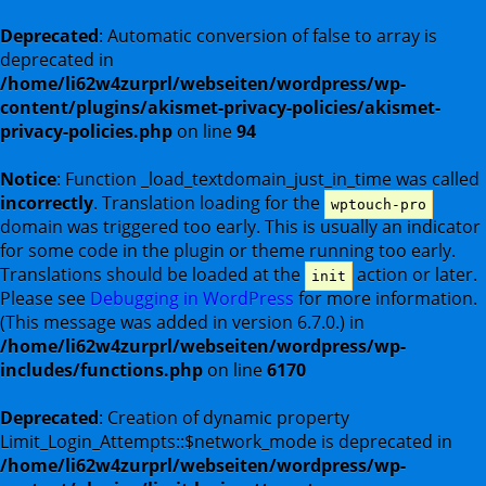
Deprecated
: Automatic conversion of false to array is
deprecated in
/home/li62w4zurprl/webseiten/wordpress/wp-
content/plugins/akismet-privacy-policies/akismet-
privacy-policies.php
on line
94
Notice
: Function _load_textdomain_just_in_time was called
incorrectly
. Translation loading for the
wptouch-pro
domain was triggered too early. This is usually an indicator
for some code in the plugin or theme running too early.
Translations should be loaded at the
action or later.
init
Please see
Debugging in WordPress
for more information.
(This message was added in version 6.7.0.) in
/home/li62w4zurprl/webseiten/wordpress/wp-
includes/functions.php
on line
6170
Deprecated
: Creation of dynamic property
Limit_Login_Attempts::$network_mode is deprecated in
/home/li62w4zurprl/webseiten/wordpress/wp-