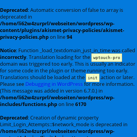
Deprecated
: Automatic conversion of false to array is
deprecated in
/home/li62w4zurprl/webseiten/wordpress/wp-
content/plugins/akismet-privacy-policies/akismet-
privacy-policies.php
on line
94
Notice
: Function _load_textdomain_just_in_time was called
incorrectly
. Translation loading for the
wptouch-pro
domain was triggered too early. This is usually an indicator
for some code in the plugin or theme running too early.
Translations should be loaded at the
action or later.
init
Please see
Debugging in WordPress
for more information.
(This message was added in version 6.7.0.) in
/home/li62w4zurprl/webseiten/wordpress/wp-
includes/functions.php
on line
6170
Deprecated
: Creation of dynamic property
Limit_Login_Attempts::$network_mode is deprecated in
/home/li62w4zurprl/webseiten/wordpress/wp-