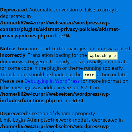
Deprecated
: Automatic conversion of false to array is
deprecated in
/home/li62w4zurprl/webseiten/wordpress/wp-
content/plugins/akismet-privacy-policies/akismet-
privacy-policies.php
on line
94
Notice
: Function _load_textdomain_just_in_time was called
incorrectly
. Translation loading for the
wptouch-pro
domain was triggered too early. This is usually an indicator
for some code in the plugin or theme running too early.
Translations should be loaded at the
action or later.
init
Please see
Debugging in WordPress
for more information.
(This message was added in version 6.7.0.) in
/home/li62w4zurprl/webseiten/wordpress/wp-
includes/functions.php
on line
6170
Deprecated
: Creation of dynamic property
Limit_Login_Attempts::$network_mode is deprecated in
/home/li62w4zurprl/webseiten/wordpress/wp-