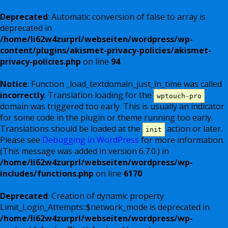
Deprecated
: Automatic conversion of false to array is
deprecated in
/home/li62w4zurprl/webseiten/wordpress/wp-
content/plugins/akismet-privacy-policies/akismet-
privacy-policies.php
on line
94
Notice
: Function _load_textdomain_just_in_time was called
incorrectly
. Translation loading for the
wptouch-pro
domain was triggered too early. This is usually an indicator
for some code in the plugin or theme running too early.
Translations should be loaded at the
action or later.
init
Please see
Debugging in WordPress
for more information.
(This message was added in version 6.7.0.) in
/home/li62w4zurprl/webseiten/wordpress/wp-
includes/functions.php
on line
6170
Deprecated
: Creation of dynamic property
Limit_Login_Attempts::$network_mode is deprecated in
/home/li62w4zurprl/webseiten/wordpress/wp-