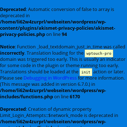
Deprecated
: Automatic conversion of false to array is
deprecated in
/home/li62w4zurprl/webseiten/wordpress/wp-
content/plugins/akismet-privacy-policies/akismet-
privacy-policies.php
on line
94
Notice
: Function _load_textdomain_just_in_time was called
incorrectly
. Translation loading for the
wptouch-pro
domain was triggered too early. This is usually an indicator
for some code in the plugin or theme running too early.
Translations should be loaded at the
action or later.
init
Please see
Debugging in WordPress
for more information.
(This message was added in version 6.7.0.) in
/home/li62w4zurprl/webseiten/wordpress/wp-
includes/functions.php
on line
6170
Deprecated
: Creation of dynamic property
Limit_Login_Attempts::$network_mode is deprecated in
/home/li62w4zurprl/webseiten/wordpress/wp-