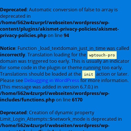
Deprecated
: Automatic conversion of false to array is
deprecated in
/home/li62w4zurprl/webseiten/wordpress/wp-
content/plugins/akismet-privacy-policies/akismet-
privacy-policies.php
on line
94
Notice
: Function _load_textdomain_just_in_time was called
incorrectly
. Translation loading for the
wptouch-pro
domain was triggered too early. This is usually an indicator
for some code in the plugin or theme running too early.
Translations should be loaded at the
action or later.
init
Please see
Debugging in WordPress
for more information.
(This message was added in version 6.7.0.) in
/home/li62w4zurprl/webseiten/wordpress/wp-
includes/functions.php
on line
6170
Deprecated
: Creation of dynamic property
Limit_Login_Attempts::$network_mode is deprecated in
/home/li62w4zurprl/webseiten/wordpress/wp-