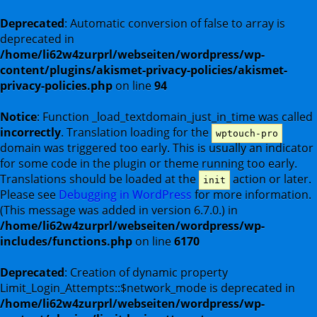
Deprecated
: Automatic conversion of false to array is
deprecated in
/home/li62w4zurprl/webseiten/wordpress/wp-
content/plugins/akismet-privacy-policies/akismet-
privacy-policies.php
on line
94
Notice
: Function _load_textdomain_just_in_time was called
incorrectly
. Translation loading for the
wptouch-pro
domain was triggered too early. This is usually an indicator
for some code in the plugin or theme running too early.
Translations should be loaded at the
action or later.
init
Please see
Debugging in WordPress
for more information.
(This message was added in version 6.7.0.) in
/home/li62w4zurprl/webseiten/wordpress/wp-
includes/functions.php
on line
6170
Deprecated
: Creation of dynamic property
Limit_Login_Attempts::$network_mode is deprecated in
/home/li62w4zurprl/webseiten/wordpress/wp-