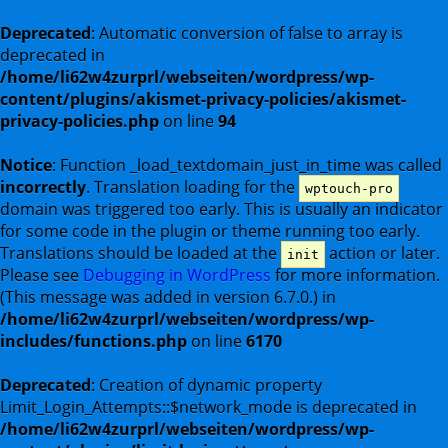
Deprecated
: Automatic conversion of false to array is
deprecated in
/home/li62w4zurprl/webseiten/wordpress/wp-
content/plugins/akismet-privacy-policies/akismet-
privacy-policies.php
on line
94
Notice
: Function _load_textdomain_just_in_time was called
incorrectly
. Translation loading for the
wptouch-pro
domain was triggered too early. This is usually an indicator
for some code in the plugin or theme running too early.
Translations should be loaded at the
action or later.
init
Please see
Debugging in WordPress
for more information.
(This message was added in version 6.7.0.) in
/home/li62w4zurprl/webseiten/wordpress/wp-
includes/functions.php
on line
6170
Deprecated
: Creation of dynamic property
Limit_Login_Attempts::$network_mode is deprecated in
/home/li62w4zurprl/webseiten/wordpress/wp-