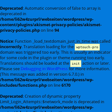
Deprecated
: Automatic conversion of false to array is
deprecated in
/home/li62w4zurprl/webseiten/wordpress/wp-
content/plugins/akismet-privacy-policies/akismet-
privacy-policies.php
on line
94
Notice
: Function _load_textdomain_just_in_time was called
incorrectly
. Translation loading for the
wptouch-pro
domain was triggered too early. This is usually an indicator
for some code in the plugin or theme running too early.
Translations should be loaded at the
action or later.
init
Please see
Debugging in WordPress
for more information.
(This message was added in version 6.7.0.) in
/home/li62w4zurprl/webseiten/wordpress/wp-
includes/functions.php
on line
6170
Deprecated
: Creation of dynamic property
Limit_Login_Attempts::$network_mode is deprecated in
/home/li62w4zurprl/webseiten/wordpress/wp-