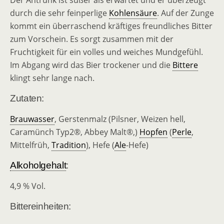
Der Antrunk ist süßer als erwartet und er überzeugt
durch die sehr feinperlige
Kohlensäure
. Auf der Zunge
kommt ein überraschend kräftiges freundliches Bitter
zum Vorschein. Es sorgt zusammen mit der
Fruchtigkeit für ein volles und weiches Mundgefühl.
Im Abgang wird das Bier trockener und die
Bittere
klingt sehr lange nach.
Zutaten:
Brauwasser
, Gerstenmalz (Pilsner, Weizen hell,
Caramünch Typ2®, Abbey Malt®,)
Hopfen
(
Perle
,
Mittelfrüh,
Tradition
), Hefe (
Ale
-Hefe)
Alkoholgehalt
:
4,9 % Vol.
Bittereinheiten: