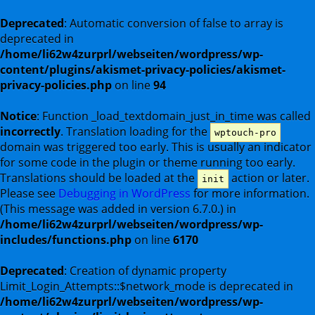
Deprecated
: Automatic conversion of false to array is
deprecated in
/home/li62w4zurprl/webseiten/wordpress/wp-
content/plugins/akismet-privacy-policies/akismet-
privacy-policies.php
on line
94
Notice
: Function _load_textdomain_just_in_time was called
incorrectly
. Translation loading for the
wptouch-pro
domain was triggered too early. This is usually an indicator
for some code in the plugin or theme running too early.
Translations should be loaded at the
action or later.
init
Please see
Debugging in WordPress
for more information.
(This message was added in version 6.7.0.) in
/home/li62w4zurprl/webseiten/wordpress/wp-
includes/functions.php
on line
6170
Deprecated
: Creation of dynamic property
Limit_Login_Attempts::$network_mode is deprecated in
/home/li62w4zurprl/webseiten/wordpress/wp-