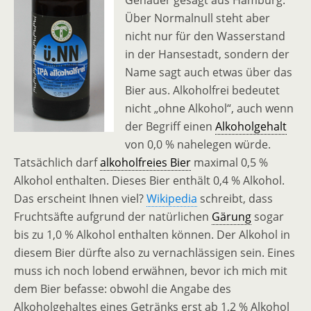
Genauer gesagt aus Hamburg.
Über Normalnull steht aber
nicht nur für den Wasserstand
in der Hansestadt, sondern der
Name sagt auch etwas über das
Bier aus. Alkoholfrei bedeutet
nicht „ohne Alkohol“, auch wenn
der Begriff einen
Alkoholgehalt
von 0,0 % nahelegen würde.
Tatsächlich darf
alkoholfreies Bier
maximal 0,5 %
Alkohol enthalten. Dieses Bier enthält 0,4 % Alkohol.
Das erscheint Ihnen viel?
Wikipedia
schreibt, dass
Fruchtsäfte aufgrund der natürlichen
Gärung
sogar
bis zu 1,0 % Alkohol enthalten können. Der Alkohol in
diesem Bier dürfte also zu vernachlässigen sein. Eines
muss ich noch lobend erwähnen, bevor ich mich mit
dem Bier befasse: obwohl die Angabe des
Alkoholgehaltes eines Getränks erst ab 1,2 % Alkohol