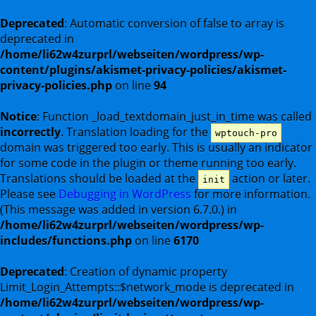
Deprecated
: Automatic conversion of false to array is
deprecated in
/home/li62w4zurprl/webseiten/wordpress/wp-
content/plugins/akismet-privacy-policies/akismet-
privacy-policies.php
on line
94
Notice
: Function _load_textdomain_just_in_time was called
incorrectly
. Translation loading for the
wptouch-pro
domain was triggered too early. This is usually an indicator
for some code in the plugin or theme running too early.
Translations should be loaded at the
action or later.
init
Please see
Debugging in WordPress
for more information.
(This message was added in version 6.7.0.) in
/home/li62w4zurprl/webseiten/wordpress/wp-
includes/functions.php
on line
6170
Deprecated
: Creation of dynamic property
Limit_Login_Attempts::$network_mode is deprecated in
/home/li62w4zurprl/webseiten/wordpress/wp-