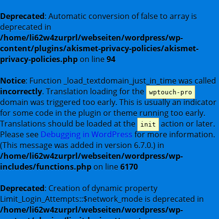
Deprecated
: Automatic conversion of false to array is
deprecated in
/home/li62w4zurprl/webseiten/wordpress/wp-
content/plugins/akismet-privacy-policies/akismet-
privacy-policies.php
on line
94
Notice
: Function _load_textdomain_just_in_time was called
incorrectly
. Translation loading for the
wptouch-pro
domain was triggered too early. This is usually an indicator
for some code in the plugin or theme running too early.
Translations should be loaded at the
action or later.
init
Please see
Debugging in WordPress
for more information.
(This message was added in version 6.7.0.) in
/home/li62w4zurprl/webseiten/wordpress/wp-
includes/functions.php
on line
6170
Deprecated
: Creation of dynamic property
Limit_Login_Attempts::$network_mode is deprecated in
/home/li62w4zurprl/webseiten/wordpress/wp-