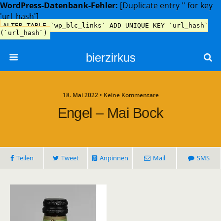
WordPress-Datenbank-Fehler:
[Duplicate entry '' for key
'url_hash']
ALTER TABLE `wp_blc_links` ADD UNIQUE KEY `url_hash`
(`url_hash`)
bierzirkus
18. Mai 2022 • Keine Kommentare
Engel – Mai Bock
Teilen
Tweet
Anpinnen
Mail
SMS