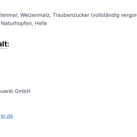
stenmal, Weizenmalz, Traubenzucker (vollständig vergor
, Naturhopfen, Hefe
lt
:
rauerei GmbH
ei.de