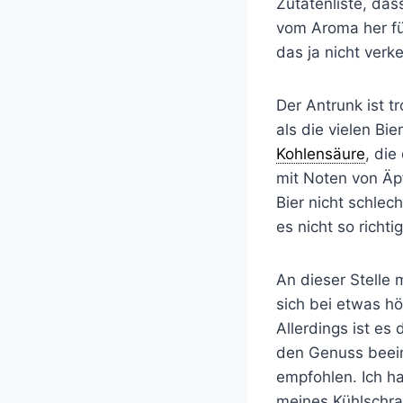
Zutatenliste, das
vom Aroma her fü
das ja nicht verke
Der Antrunk ist 
als die vielen Bi
Kohlensäure
, die
mit Noten von Äpf
Bier nicht schlec
es nicht so richti
An dieser Stelle 
sich bei etwas h
Allerdings ist es
den Genuss beein
empfohlen. Ich ha
meines Kühlschran