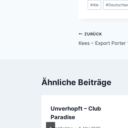
Schlagworte:
#
Ale
#
Deutschla
ZURÜCK
Beitragsnavi
Kees – Export Porter
Ähnliche Beiträge
lles
Unverhopft – Club
n Markt
Paradise