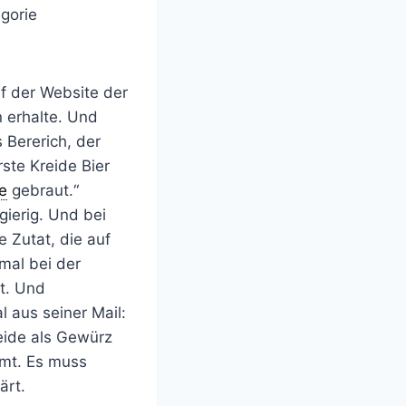
egorie
f der Website der
n erhalte. Und
 Bererich, der
rste Kreide Bier
e
gebraut.“
ierig. Und bei
e Zutat, die auf
nmal bei der
t. Und
l aus seiner Mail:
reide als Gewürz
mmt. Es muss
ärt.