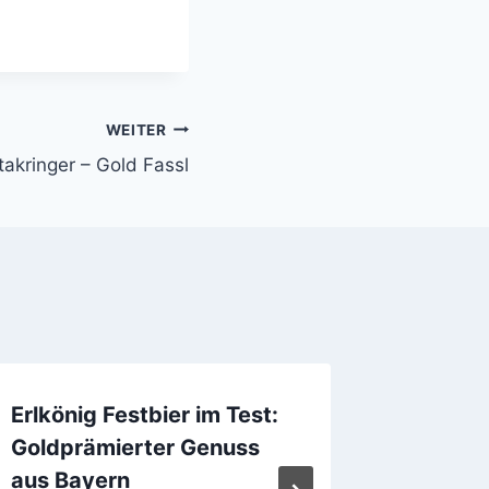
WEITER
takringer – Gold Fassl
Erlkönig Festbier im Test:
Flying 
Goldprämierter Genuss
Your M
aus Bayern
Will Fo