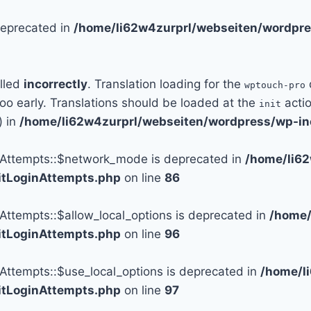
 deprecated in
/home/li62w4zurprl/webseiten/wordpre
alled
incorrectly
. Translation loading for the
wptouch-pro
too early. Translations should be loaded at the
actio
init
) in
/home/li62w4zurprl/webseiten/wordpress/wp-in
n_Attempts::$network_mode is deprecated in
/home/li6
mitLoginAttempts.php
on line
86
_Attempts::$allow_local_options is deprecated in
/home/
mitLoginAttempts.php
on line
96
_Attempts::$use_local_options is deprecated in
/home/l
mitLoginAttempts.php
on line
97