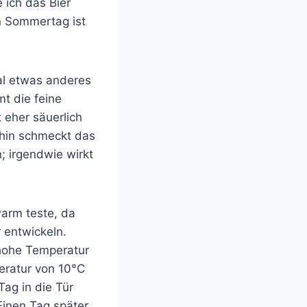
 ich das Bier
 Sommertag ist
al etwas anderes
mt die feine
 eher säuerlich
rhin schmeckt das
; irgendwie wirkt
warm teste, da
 entwickeln.
 hohe Temperatur
eratur von 10°C
Tag in die Tür
Einen Tag später