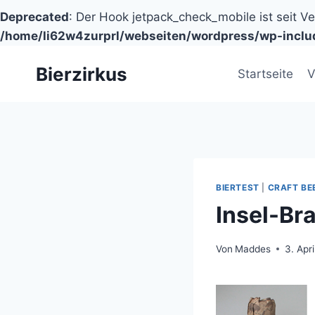
Deprecated
: Der Hook jetpack_check_mobile ist seit V
/home/li62w4zurprl/webseiten/wordpress/wp-inclu
Zum
Bierzirkus
Inhalt
Startseite
V
springen
BIERTEST
|
CRAFT BE
Insel-Bra
Von
Maddes
3. Apr