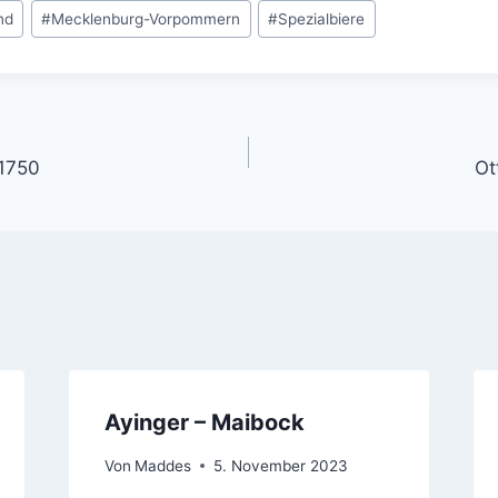
nd
#
Mecklenburg-Vorpommern
#
Spezialbiere
gation
 1750
Ot
Ayinger – Maibock
Von
Maddes
5. November 2023