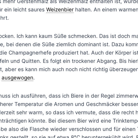
s mehr Gerstenmalz als Weizenmalz enthalten ist, würde
r ein leicht saures
Weizenbier
halten. An einem warmen
hrt.
trocken. Ich kann kaum Süße schmecken. Das ist doch m
ere, bei denen die Süße ziemlich dominant ist. Dazu kom
 die Champagnerhefe produziert hat. Auch der Körper ist
eln und Quitten. Es folgt ein trockener Abgang. Bis hie
ht, aber es kann mich auch noch nicht richtig überzeugen
g
ausgewogen
.
muss ich ausführen, dass ich Biere in der Regel zimmer
öherer Temperatur die Aromen und Geschmäcker besser
 derzeit sehr warm, so dass ich vermute, dass die recht
trächtigen könnte. Bei diesem Bier wird eine Trinktemp
be also die Flasche wieder verschlossen und für einen 
ks gestellt, so sie auf etwa 8°C heruntergekühlt wird. 