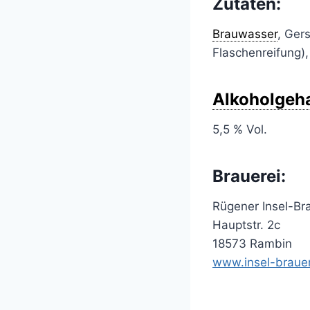
Zutaten:
Brauwasser
, Ger
Flaschenreifung)
Alkoholgeha
5,5 % Vol.
Brauerei:
Rügener Insel-B
Hauptstr. 2c
18573 Rambin
www.insel-brauer