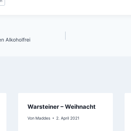
en
gation
n Alkoholfrei
Warsteiner – Weihnacht
Von
Maddes
2. April 2021