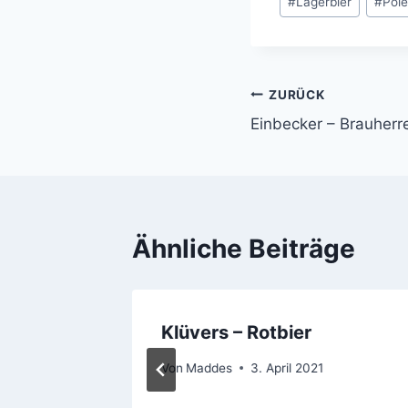
#
Lagerbier
#
Pol
ZURÜCK
Beitragsnavi
Einbecker – Brauherre
Ähnliche Beiträge
Klüvers – Rotbier
Von
Maddes
3. April 2021