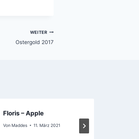
WEITER
Ostergold 2017
Floris – Apple
Floris 
ein Fru
Von
Maddes
11. März 2021
Von
Madde