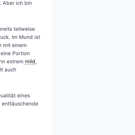
 Aber ich bin
reits teilweise
ruck. Im Mund ist
h mit einem
 eine Portion
ann extrem
mild
,
lt auch
ualität eines
ne enttäuschende