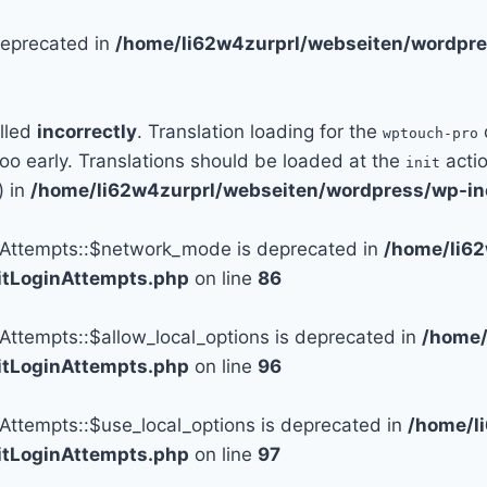
 deprecated in
/home/li62w4zurprl/webseiten/wordpre
alled
incorrectly
. Translation loading for the
wptouch-pro
too early. Translations should be loaded at the
actio
init
) in
/home/li62w4zurprl/webseiten/wordpress/wp-in
n_Attempts::$network_mode is deprecated in
/home/li6
mitLoginAttempts.php
on line
86
_Attempts::$allow_local_options is deprecated in
/home/
mitLoginAttempts.php
on line
96
_Attempts::$use_local_options is deprecated in
/home/l
mitLoginAttempts.php
on line
97