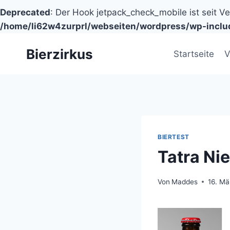
Deprecated
: Der Hook jetpack_check_mobile ist seit V
/home/li62w4zurprl/webseiten/wordpress/wp-inclu
Zum
Bierzirkus
Inhalt
Startseite
V
springen
BIERTEST
Tatra Ni
Von
Maddes
16. Mä