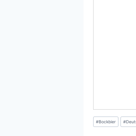
Schlagworte:
#
Bockbier
#
Deut