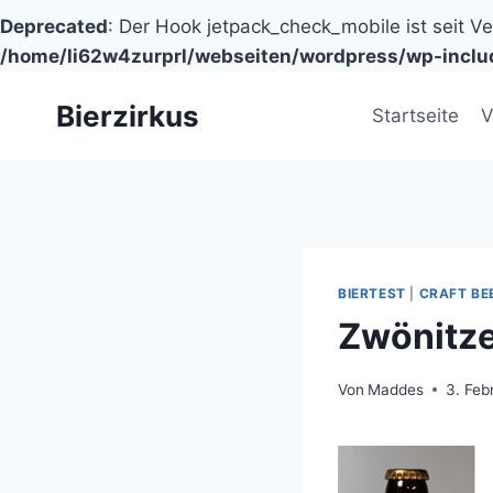
Deprecated
: Der Hook jetpack_check_mobile ist seit V
/home/li62w4zurprl/webseiten/wordpress/wp-inclu
Zum
Bierzirkus
Inhalt
Startseite
V
springen
BIERTEST
|
CRAFT BE
Zwönitze
Von
Maddes
3. Feb