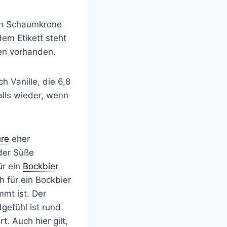
gen Schaumkrone
dem Etikett steht
ren vorhanden.
h Vanille, die 6,8
lls wieder, wenn
re
eher
 der Süße
ür ein
Bockbier
h für ein Bockbier
mmt ist. Der
gefühl ist rund
. Auch hier gilt,