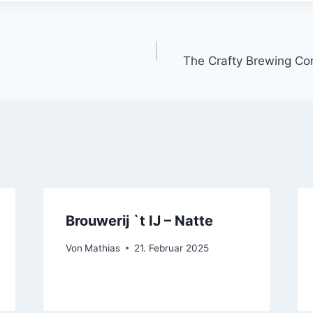
gation
The Crafty Brewing Com
Brouwerij `t IJ – Natte
Von
Mathias
21. Februar 2025