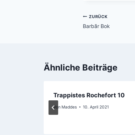
ZURÜCK
Beitragsnavi
Barbãr Bok
Ähnliche Beiträge
Trappistes Rochefort 10
ünster
Von
Maddes
10. April 2021