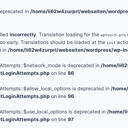
 deprecated in
/home/li62w4zurprl/webseiten/wordpre
alled
incorrectly
. Translation loading for the
wptouch-pro
too early. Translations should be loaded at the
actio
init
) in
/home/li62w4zurprl/webseiten/wordpress/wp-in
n_Attempts::$network_mode is deprecated in
/home/li6
mitLoginAttempts.php
on line
86
_Attempts::$allow_local_options is deprecated in
/home/
mitLoginAttempts.php
on line
96
_Attempts::$use_local_options is deprecated in
/home/l
mitLoginAttempts.php
on line
97