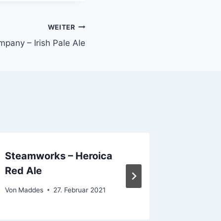
WEITER
pany – Irish Pale Ale
Steamworks – Heroica
Alkohol
Red Ale
Zahlen
Von
Maddes
27. Februar 2021
Von
Mathia