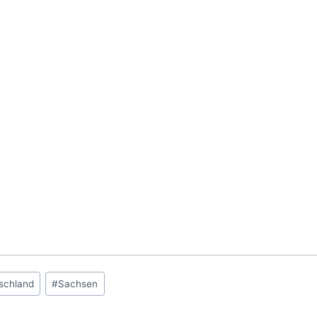
schland
#
Sachsen