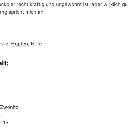
ockbier recht kräftig und ungewohnt ist, aber wirklich 
ng spricht mich an.
malz,
Hopfen
, Hefe
lt
:
 Zwönitz
n
e 15