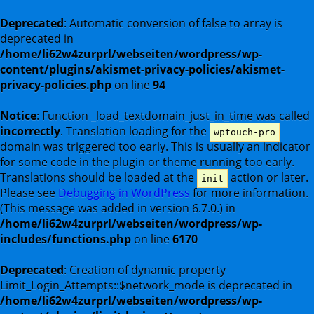
Deprecated
: Automatic conversion of false to array is
deprecated in
/home/li62w4zurprl/webseiten/wordpress/wp-
content/plugins/akismet-privacy-policies/akismet-
privacy-policies.php
on line
94
Notice
: Function _load_textdomain_just_in_time was called
incorrectly
. Translation loading for the
wptouch-pro
domain was triggered too early. This is usually an indicator
for some code in the plugin or theme running too early.
Translations should be loaded at the
action or later.
init
Please see
Debugging in WordPress
for more information.
(This message was added in version 6.7.0.) in
/home/li62w4zurprl/webseiten/wordpress/wp-
includes/functions.php
on line
6170
Deprecated
: Creation of dynamic property
Limit_Login_Attempts::$network_mode is deprecated in
/home/li62w4zurprl/webseiten/wordpress/wp-