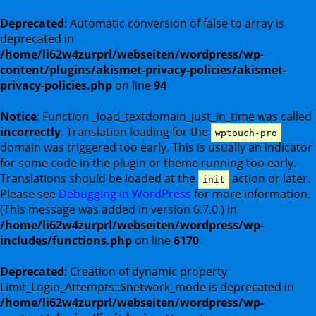
Deprecated
: Automatic conversion of false to array is
deprecated in
/home/li62w4zurprl/webseiten/wordpress/wp-
content/plugins/akismet-privacy-policies/akismet-
privacy-policies.php
on line
94
Notice
: Function _load_textdomain_just_in_time was called
incorrectly
. Translation loading for the
wptouch-pro
domain was triggered too early. This is usually an indicator
for some code in the plugin or theme running too early.
Translations should be loaded at the
action or later.
init
Please see
Debugging in WordPress
for more information.
(This message was added in version 6.7.0.) in
/home/li62w4zurprl/webseiten/wordpress/wp-
includes/functions.php
on line
6170
Deprecated
: Creation of dynamic property
Limit_Login_Attempts::$network_mode is deprecated in
/home/li62w4zurprl/webseiten/wordpress/wp-