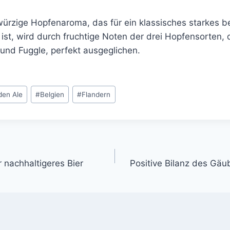
würzige Hopfenaroma, das für ein klassisches starkes b
 ist, wird durch fruchtige Noten der drei Hopfensorten, 
und Fuggle, perfekt ausgeglichen.
den Ale
#
Belgien
#
Flandern
gation
ür nachhaltigeres Bier
Positive Bilanz des Gä