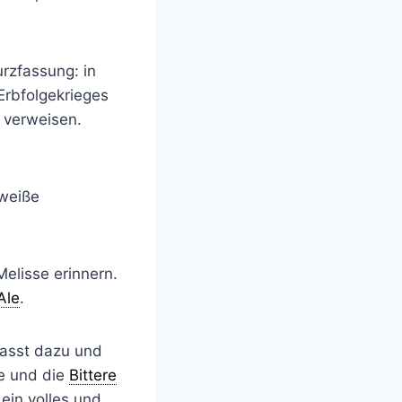
urzfassung: in
Erbfolgekrieges
verweisen.
 weiße
elisse erinnern.
Ale
.
passt dazu und
ße und die
Bittere
ein volles und