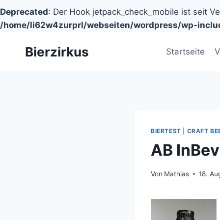
Deprecated
: Der Hook jetpack_check_mobile ist seit V
/home/li62w4zurprl/webseiten/wordpress/wp-inclu
Zum
Bierzirkus
Inhalt
Startseite
V
springen
BIERTEST
|
CRAFT BE
AB InBev 
Von
Mathias
18. Au