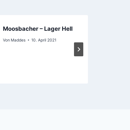
Moosbacher – Lager Hell
Arendon
Von
Maddes
10. April 2021
Von
Madde