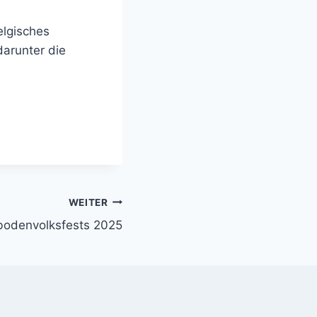
elgisches
darunter die
WEITER
ubodenvolksfests 2025