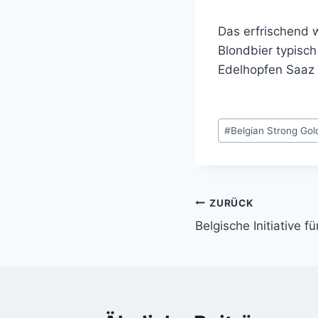
Das erfrischend 
Blondbier typisch
Edelhopfen Saaz 
Schlagworte:
#
Belgian Strong Gol
ZURÜCK
Beitragsnavi
Belgische Initiative f