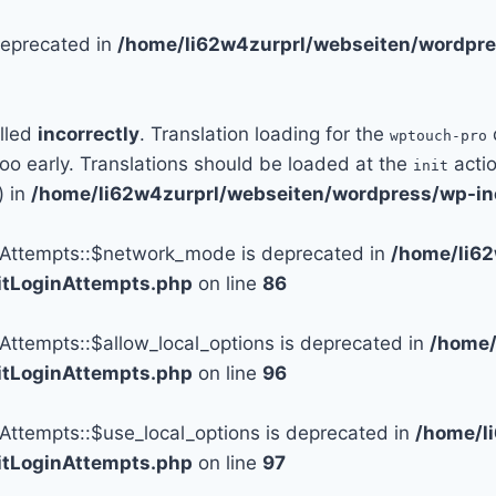
 deprecated in
/home/li62w4zurprl/webseiten/wordpre
alled
incorrectly
. Translation loading for the
wptouch-pro
too early. Translations should be loaded at the
actio
init
) in
/home/li62w4zurprl/webseiten/wordpress/wp-in
n_Attempts::$network_mode is deprecated in
/home/li6
mitLoginAttempts.php
on line
86
_Attempts::$allow_local_options is deprecated in
/home/
mitLoginAttempts.php
on line
96
_Attempts::$use_local_options is deprecated in
/home/l
mitLoginAttempts.php
on line
97