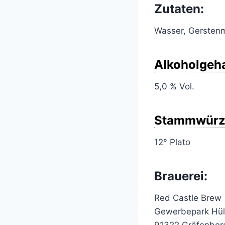
Zutaten:
Wasser, Gersten
Alkoholgeha
5,0 % Vol.
Stammwürz
12° Plato
Brauerei:
Red Castle Brew
Gewerbepark Hül
91322 Gräfenber