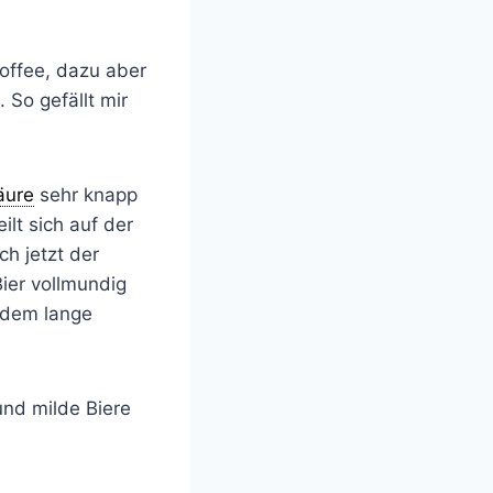
offee, dazu aber
 So gefällt mir
äure
sehr knapp
lt sich auf der
ch jetzt der
Bier vollmundig
tzdem lange
und milde Biere