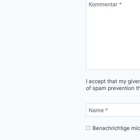
Kommentar
*
I accept that my give
of spam prevention t
Name
*
Benachrichtige mi