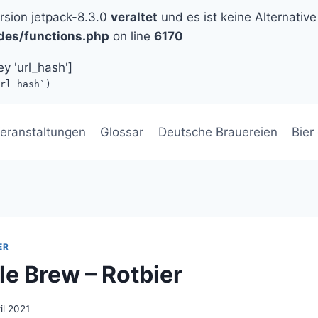
ersion jetpack-8.3.0
veraltet
und es ist keine Alternative
des/functions.php
on line
6170
ey 'url_hash']
rl_hash`)
eranstaltungen
Glossar
Deutsche Brauereien
Bier
ER
le Brew – Rotbier
il 2021