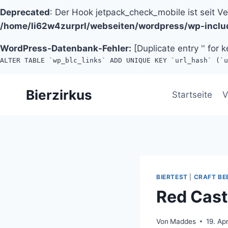
Deprecated
: Der Hook jetpack_check_mobile ist seit V
/home/li62w4zurprl/webseiten/wordpress/wp-inclu
WordPress-Datenbank-Fehler:
[Duplicate entry '' for k
ALTER TABLE `wp_blc_links` ADD UNIQUE KEY `url_hash` (`u
Zum
Bierzirkus
Inhalt
Startseite
V
springen
BIERTEST
|
CRAFT BE
Red Cast
Von
Maddes
19. Apr