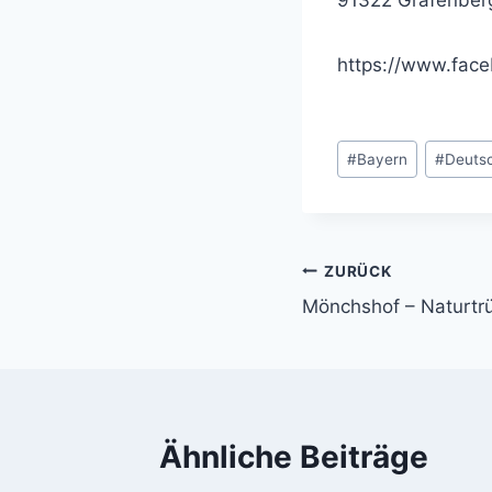
https://www.fac
Schlagworte:
#
Bayern
#
Deuts
ZURÜCK
Beitragsnavi
Mönchshof – Naturtrüb
Ähnliche Beiträge