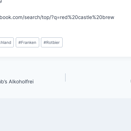
ebook.com/search/top/?q=red%20castle%20brew
chland
#
Franken
#
Rotbier
gation
’s Alkoholfrei