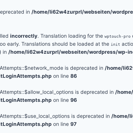
 deprecated in
/home/li62w4zurprl/webseiten/wordpre
alled
incorrectly
. Translation loading for the
wptouch-pro
too early. Translations should be loaded at the
actio
init
) in
/home/li62w4zurprl/webseiten/wordpress/wp-in
n_Attempts::$network_mode is deprecated in
/home/li6
mitLoginAttempts.php
on line
86
_Attempts::$allow_local_options is deprecated in
/home/
mitLoginAttempts.php
on line
96
_Attempts::$use_local_options is deprecated in
/home/l
mitLoginAttempts.php
on line
97