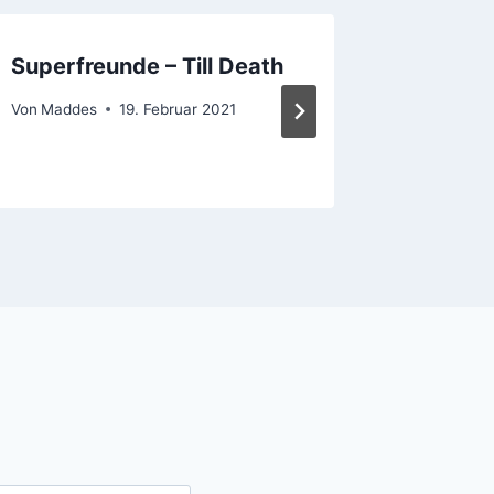
Superfreunde – Till Death
Guiness
Von
Maddes
19. Februar 2021
Von
Madde