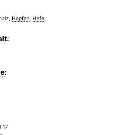
malz,
Hopfen
,
Hefe
lt
:
e
:
l 17
g