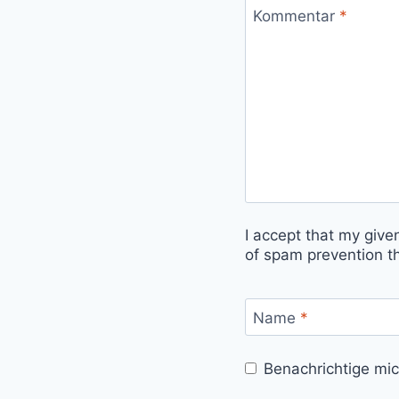
Kommentar
*
I accept that my give
of spam prevention t
Name
*
Benachrichtige mi