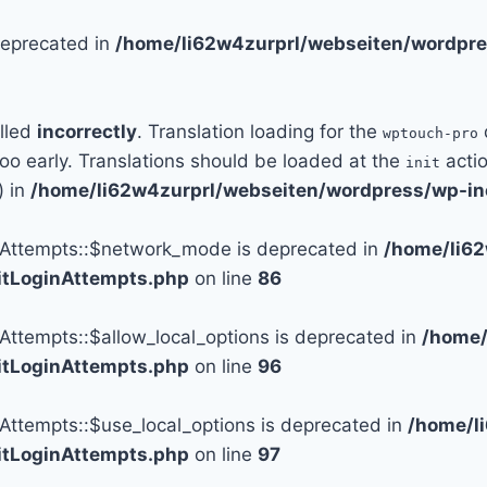
 deprecated in
/home/li62w4zurprl/webseiten/wordpre
alled
incorrectly
. Translation loading for the
wptouch-pro
too early. Translations should be loaded at the
actio
init
) in
/home/li62w4zurprl/webseiten/wordpress/wp-in
n_Attempts::$network_mode is deprecated in
/home/li6
mitLoginAttempts.php
on line
86
_Attempts::$allow_local_options is deprecated in
/home/
mitLoginAttempts.php
on line
96
_Attempts::$use_local_options is deprecated in
/home/l
mitLoginAttempts.php
on line
97