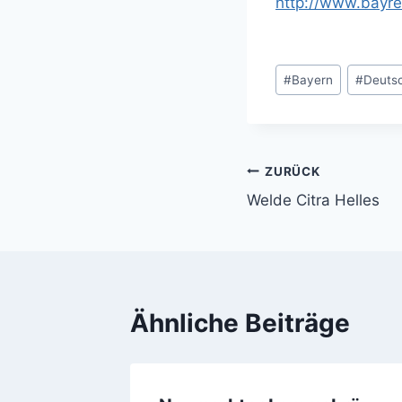
http://www.bayre
Schlagworte:
#
Bayern
#
Deuts
ZURÜCK
Beitragsnavi
Welde Citra Helles
Ähnliche Beiträge