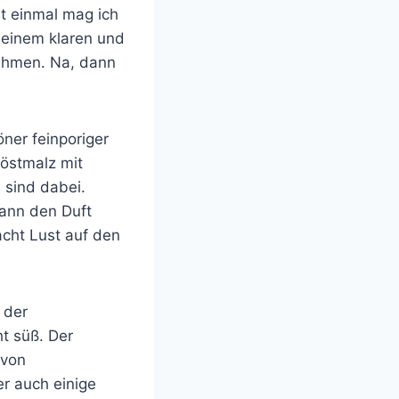
t einmal mag ich
 seinem klaren und
ahmen. Na, dann
öner feinporiger
Röstmalz mit
 sind dabei.
kann den Duft
acht Lust auf den
 der
ht süß. Der
 von
r auch einige