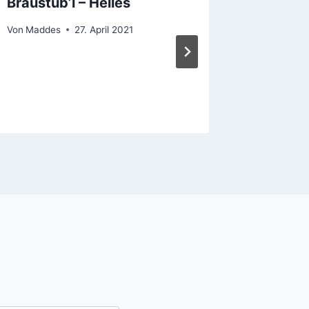
Braustüb’l – Helles
Alpirs
Dunkel
Von
Maddes
27. April 2021
Von
Madde