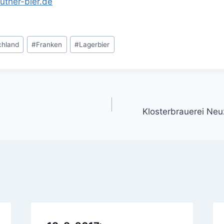
uther-bier.de
chland
#
Franken
#
Lagerbier
gation
Klosterbrauerei Neuz