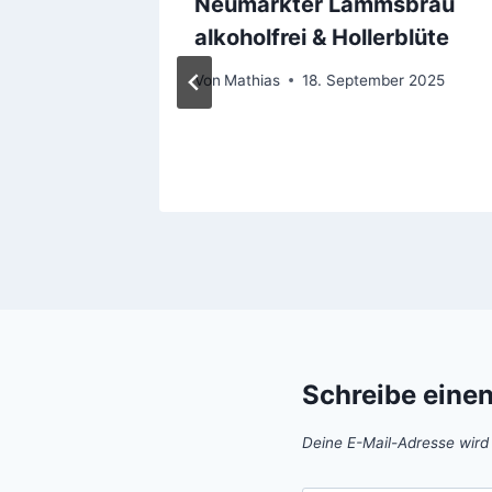
ssic im
Neumarkter Lammsbräu
ian
alkoholfrei & Hollerblüte
e
Von
Mathias
18. September 2025
Schreibe eine
Deine E-Mail-Adresse wird n