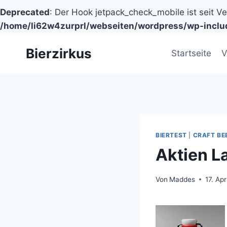
Deprecated
: Der Hook jetpack_check_mobile ist seit V
/home/li62w4zurprl/webseiten/wordpress/wp-inclu
Zum
Bierzirkus
Inhalt
Startseite
V
springen
BIERTEST
|
CRAFT BE
Aktien L
Von
Maddes
17. Apr