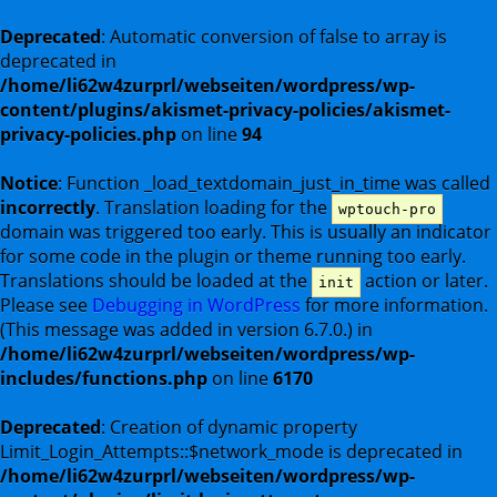
Deprecated
: Automatic conversion of false to array is
deprecated in
/home/li62w4zurprl/webseiten/wordpress/wp-
content/plugins/akismet-privacy-policies/akismet-
privacy-policies.php
on line
94
Notice
: Function _load_textdomain_just_in_time was called
incorrectly
. Translation loading for the
wptouch-pro
domain was triggered too early. This is usually an indicator
for some code in the plugin or theme running too early.
Translations should be loaded at the
action or later.
init
Please see
Debugging in WordPress
for more information.
(This message was added in version 6.7.0.) in
/home/li62w4zurprl/webseiten/wordpress/wp-
includes/functions.php
on line
6170
Deprecated
: Creation of dynamic property
Limit_Login_Attempts::$network_mode is deprecated in
/home/li62w4zurprl/webseiten/wordpress/wp-