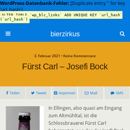
WordPress-Datenbank-Fehler:
[Duplicate entry '' for key
'url_hash']
ALTER TABLE `wp_blc_links` ADD UNIQUE KEY `url_hash`
(`url_hash`)
bierzirkus
3. Februar 2021 • Keine Kommentare
Fürst Carl – Josefi Bock
Teilen
Tweet
Anpinnen
Mail
SMS
In Ellingen, also quasi am Eingang
zum Altmühltal, ist die
Schlossbrauerei Fürst Carl