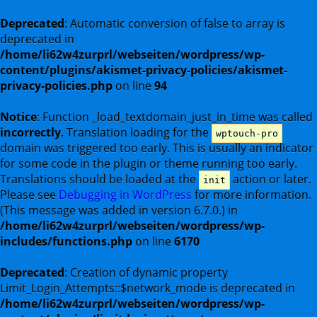
Deprecated
: Automatic conversion of false to array is
deprecated in
/home/li62w4zurprl/webseiten/wordpress/wp-
content/plugins/akismet-privacy-policies/akismet-
privacy-policies.php
on line
94
Notice
: Function _load_textdomain_just_in_time was called
incorrectly
. Translation loading for the
wptouch-pro
domain was triggered too early. This is usually an indicator
for some code in the plugin or theme running too early.
Translations should be loaded at the
action or later.
init
Please see
Debugging in WordPress
for more information.
(This message was added in version 6.7.0.) in
/home/li62w4zurprl/webseiten/wordpress/wp-
includes/functions.php
on line
6170
Deprecated
: Creation of dynamic property
Limit_Login_Attempts::$network_mode is deprecated in
/home/li62w4zurprl/webseiten/wordpress/wp-