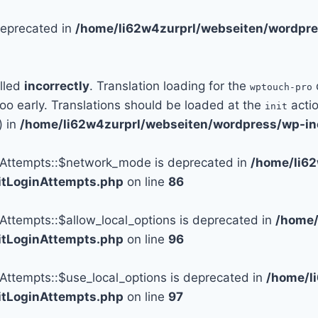
 deprecated in
/home/li62w4zurprl/webseiten/wordpre
alled
incorrectly
. Translation loading for the
wptouch-pro
too early. Translations should be loaded at the
actio
init
) in
/home/li62w4zurprl/webseiten/wordpress/wp-in
n_Attempts::$network_mode is deprecated in
/home/li6
mitLoginAttempts.php
on line
86
_Attempts::$allow_local_options is deprecated in
/home/
mitLoginAttempts.php
on line
96
_Attempts::$use_local_options is deprecated in
/home/l
mitLoginAttempts.php
on line
97