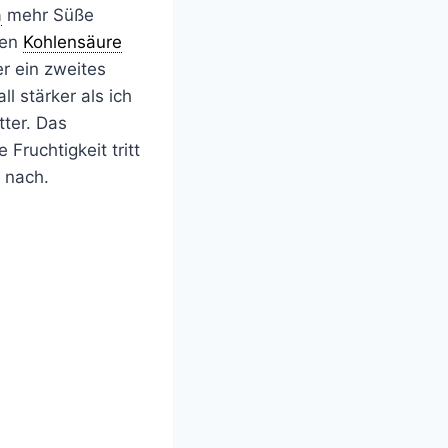
a
mehr Süße
gen
Kohlensäure
r ein zweites
l stärker als ich
ter. Das
Fruchtigkeit tritt
 nach.