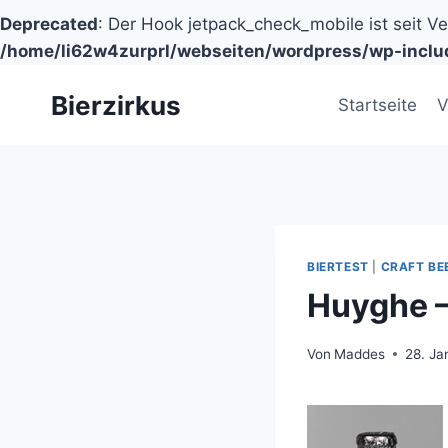
Deprecated
: Der Hook jetpack_check_mobile ist seit V
/home/li62w4zurprl/webseiten/wordpress/wp-inclu
Zum
Bierzirkus
Inhalt
Startseite
V
springen
BIERTEST
|
CRAFT BE
Huyghe –
Von
Maddes
28. Ja