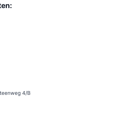
ten:
e
teenweg 4/B