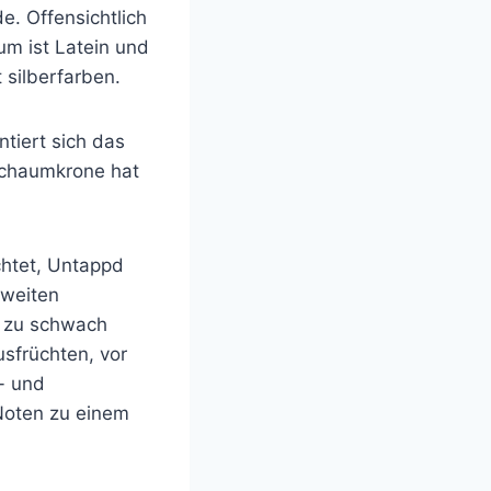
. Offensichtlich
um ist Latein und
 silberfarben.
tiert sich das
 Schaumkrone hat
chtet, Untappd
zweiten
s zu schwach
usfrüchten, vor
e- und
Noten zu einem