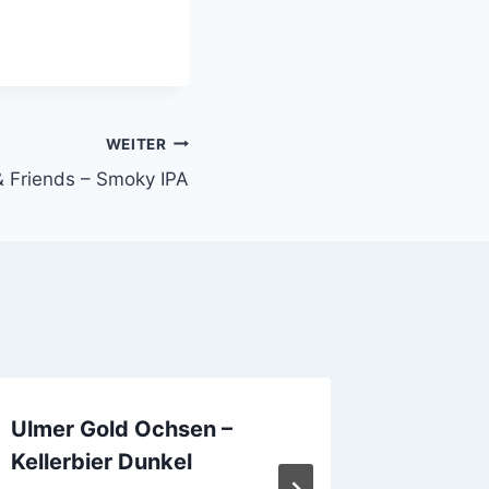
WEITER
& Friends – Smoky IPA
Ulmer Gold Ochsen –
100 Wa
Kellerbier Dunkel
Von
Madde