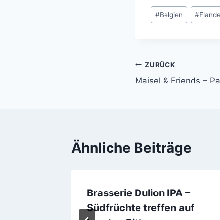
Schlagworte:
#
Belgien
#
Fland
ZURÜCK
Beitragsnavi
Maisel & Friends – Pa
Ähnliche Beiträge
 500 SL
Brasserie Dulion IPA –
Südfrüchte treffen auf