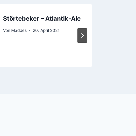
Störtebeker – Atlantik-Ale
Neumar
Gersten
Von
Maddes
20. April 2021
Von
Madde