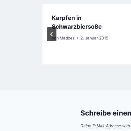
n
Karpfen in
Schwarzbiersoße
Von
Maddes
2. Januar 2015
Schreibe eine
Deine E-Mail-Adresse wird n