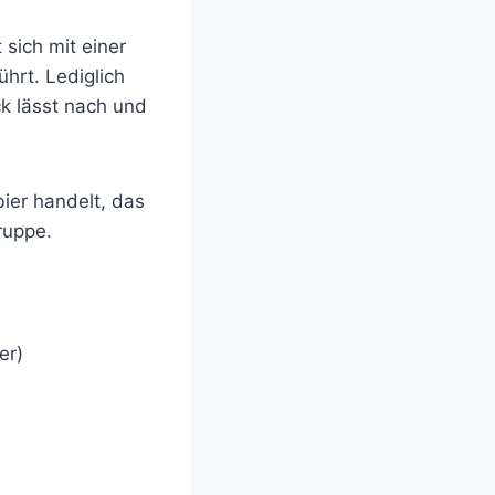
 sich mit einer
ührt. Lediglich
k lässt nach und
bier handelt, das
ruppe.
er)