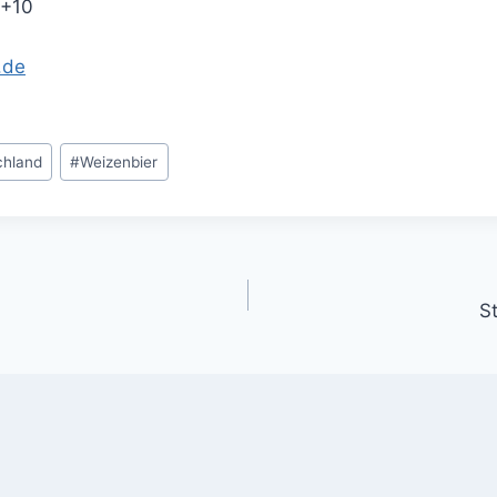
8+10
.de
chland
#
Weizenbier
gation
St