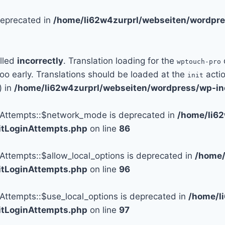
 deprecated in
/home/li62w4zurprl/webseiten/wordpre
alled
incorrectly
. Translation loading for the
wptouch-pro
too early. Translations should be loaded at the
actio
init
) in
/home/li62w4zurprl/webseiten/wordpress/wp-in
n_Attempts::$network_mode is deprecated in
/home/li6
mitLoginAttempts.php
on line
86
_Attempts::$allow_local_options is deprecated in
/home/
mitLoginAttempts.php
on line
96
_Attempts::$use_local_options is deprecated in
/home/l
mitLoginAttempts.php
on line
97