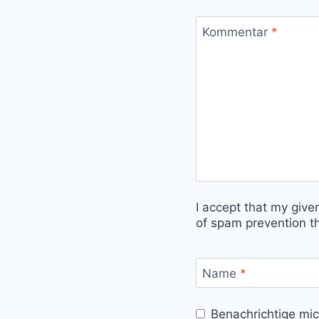
Kommentar
*
I accept that my give
of spam prevention t
Name
*
Benachrichtige mi