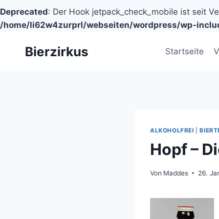
Deprecated
: Der Hook jetpack_check_mobile ist seit V
/home/li62w4zurprl/webseiten/wordpress/wp-inclu
Zum
Bierzirkus
Inhalt
Startseite
V
springen
ALKOHOLFREI
|
BIERT
Hopf – Di
Von
Maddes
26. Ja