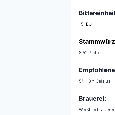
Bittereinhei
15
IBU
Stammwürz
8,5° Plato
Empfohlene
5° – 8 ° Celsius
Brauerei:
Weißbierbrauere