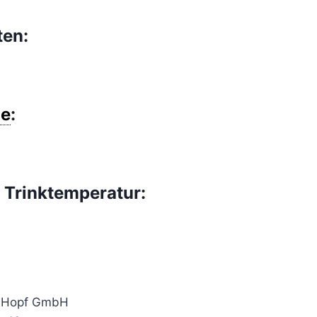
ten:
e
:
 Trinktemperatur:
i Hopf GmbH