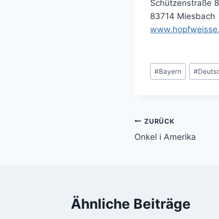
Schützenstraße 
83714 Miesbach
www.hopfweisse
Schlagworte:
#
Bayern
#
Deuts
ZURÜCK
Beitragsnavi
Onkel i Amerika
Ähnliche Beiträge