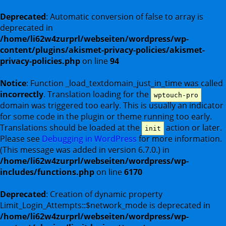
Deprecated
: Automatic conversion of false to array is
deprecated in
/home/li62w4zurprl/webseiten/wordpress/wp-
content/plugins/akismet-privacy-policies/akismet-
privacy-policies.php
on line
94
Notice
: Function _load_textdomain_just_in_time was called
incorrectly
. Translation loading for the
wptouch-pro
domain was triggered too early. This is usually an indicator
for some code in the plugin or theme running too early.
Translations should be loaded at the
action or later.
init
Please see
Debugging in WordPress
for more information.
(This message was added in version 6.7.0.) in
/home/li62w4zurprl/webseiten/wordpress/wp-
includes/functions.php
on line
6170
Deprecated
: Creation of dynamic property
Limit_Login_Attempts::$network_mode is deprecated in
/home/li62w4zurprl/webseiten/wordpress/wp-