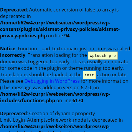
Deprecated
: Automatic conversion of false to array is
deprecated in
/home/li62w4zurprl/webseiten/wordpress/wp-
content/plugins/akismet-privacy-policies/akismet-
privacy-policies.php
on line
94
Notice
: Function _load_textdomain_just_in_time was called
incorrectly
. Translation loading for the
wptouch-pro
domain was triggered too early. This is usually an indicator
for some code in the plugin or theme running too early.
Translations should be loaded at the
action or later.
init
Please see
Debugging in WordPress
for more information.
(This message was added in version 6.7.0.) in
/home/li62w4zurprl/webseiten/wordpress/wp-
includes/functions.php
on line
6170
Deprecated
: Creation of dynamic property
Limit_Login_Attempts::$network_mode is deprecated in
/home/li62w4zurprl/webseiten/wordpress/wp-