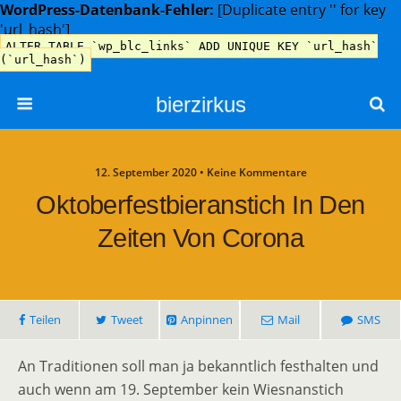
WordPress-Datenbank-Fehler:
[Duplicate entry '' for key
'url_hash']
ALTER TABLE `wp_blc_links` ADD UNIQUE KEY `url_hash`
(`url_hash`)
bierzirkus
12. September 2020 • Keine Kommentare
Oktoberfestbieranstich In Den
Zeiten Von Corona
Teilen
Tweet
Anpinnen
Mail
SMS
An Traditionen soll man ja bekanntlich festhalten und
auch wenn am 19. September kein Wiesnanstich