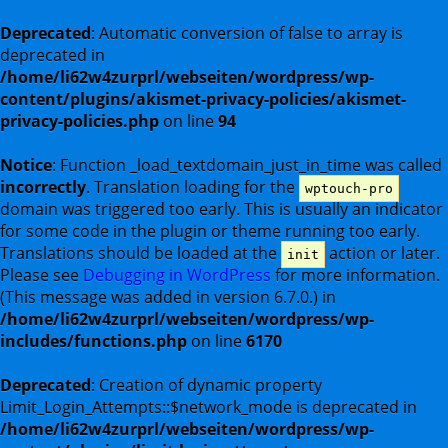
Deprecated
: Automatic conversion of false to array is
deprecated in
/home/li62w4zurprl/webseiten/wordpress/wp-
content/plugins/akismet-privacy-policies/akismet-
privacy-policies.php
on line
94
Notice
: Function _load_textdomain_just_in_time was called
incorrectly
. Translation loading for the
wptouch-pro
domain was triggered too early. This is usually an indicator
for some code in the plugin or theme running too early.
Translations should be loaded at the
action or later.
init
Please see
Debugging in WordPress
for more information.
(This message was added in version 6.7.0.) in
/home/li62w4zurprl/webseiten/wordpress/wp-
includes/functions.php
on line
6170
Deprecated
: Creation of dynamic property
Limit_Login_Attempts::$network_mode is deprecated in
/home/li62w4zurprl/webseiten/wordpress/wp-