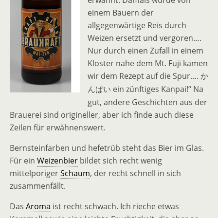
erwähnt. Damals wurde von
einem Bauern der
allgegenwärtige Reis durch
Weizen ersetzt und vergoren….
Nur durch einen Zufall in einem
Kloster nahe dem Mt. Fuji kamen
wir dem Rezept auf die Spur….
か
ein zünftiges Kanpai!“ Na
んぱい
gut, andere Geschichten aus der
Brauerei sind origineller, aber ich finde auch diese
Zeilen für erwähnenswert.
Bernsteinfarben und hefetrüb steht das Bier im Glas.
Für ein
Weizenbier
bildet sich recht wenig
mittelporiger
Schaum
, der recht schnell in sich
zusammenfällt.
Das
Aroma
ist recht schwach. Ich rieche etwas