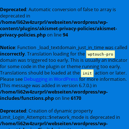
Deprecated
: Automatic conversion of false to array is
deprecated in
/home/li62w4zurprl/webseiten/wordpress/wp-
content/plugins/akismet-privacy-policies/akismet-
privacy-policies.php
on line
94
Notice
: Function _load_textdomain_just_in_time was called
incorrectly
. Translation loading for the
wptouch-pro
domain was triggered too early. This is usually an indicator
for some code in the plugin or theme running too early.
Translations should be loaded at the
action or later.
init
Please see
Debugging in WordPress
for more information.
(This message was added in version 6.7.0.) in
/home/li62w4zurprl/webseiten/wordpress/wp-
includes/functions.php
on line
6170
Deprecated
: Creation of dynamic property
Limit_Login_Attempts::$network_mode is deprecated in
/home/li62w4zurprl/webseiten/wordpress/wp-