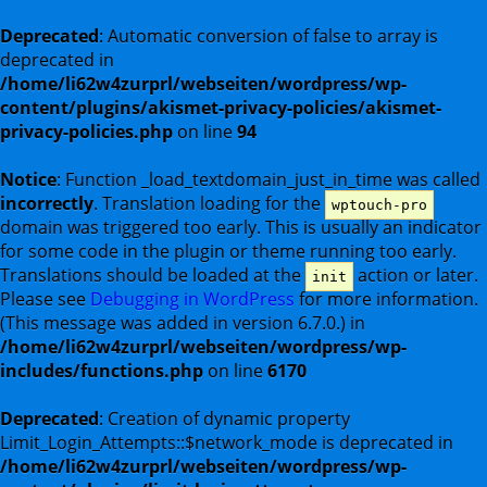
Deprecated
: Automatic conversion of false to array is
deprecated in
/home/li62w4zurprl/webseiten/wordpress/wp-
content/plugins/akismet-privacy-policies/akismet-
privacy-policies.php
on line
94
Notice
: Function _load_textdomain_just_in_time was called
incorrectly
. Translation loading for the
wptouch-pro
domain was triggered too early. This is usually an indicator
for some code in the plugin or theme running too early.
Translations should be loaded at the
action or later.
init
Please see
Debugging in WordPress
for more information.
(This message was added in version 6.7.0.) in
/home/li62w4zurprl/webseiten/wordpress/wp-
includes/functions.php
on line
6170
Deprecated
: Creation of dynamic property
Limit_Login_Attempts::$network_mode is deprecated in
/home/li62w4zurprl/webseiten/wordpress/wp-