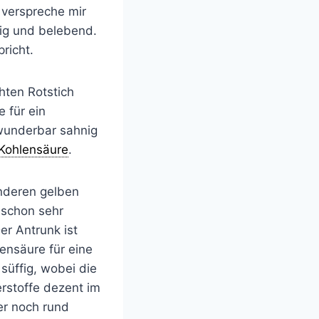
h verspreche mir
zig und belebend.
richt.
hten Rotstich
e für ein
 wunderbar sahnig
Kohlensäure
.
nderen gelben
 schon sehr
er Antrunk ist
ensäure für eine
 süffig, wobei die
rstoffe dezent im
er noch rund