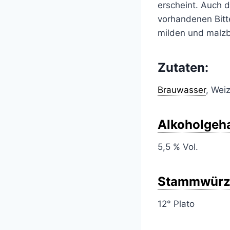
erscheint. Auch 
vorhandenen Bitte
milden und malzb
Zutaten:
Brauwasser
, Wei
Alkoholgeha
5,5 % Vol.
Stammwürz
12° Plato