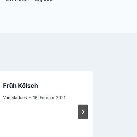
Früh Kölsch
Lehrte
Von
Maddes
16. Februar 2021
Von
Madde