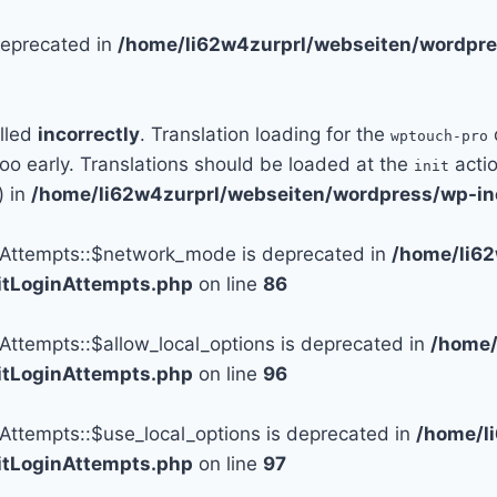
 deprecated in
/home/li62w4zurprl/webseiten/wordpre
alled
incorrectly
. Translation loading for the
wptouch-pro
too early. Translations should be loaded at the
actio
init
) in
/home/li62w4zurprl/webseiten/wordpress/wp-in
n_Attempts::$network_mode is deprecated in
/home/li6
mitLoginAttempts.php
on line
86
_Attempts::$allow_local_options is deprecated in
/home/
mitLoginAttempts.php
on line
96
_Attempts::$use_local_options is deprecated in
/home/l
mitLoginAttempts.php
on line
97