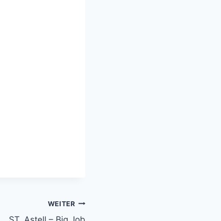
WEITER
ST. Astell – Big Job