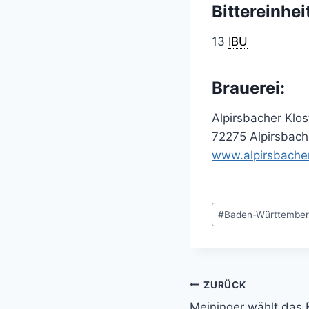
Bittereinhei
13
IBU
Brauerei:
Alpirsbacher Klos
72275 Alpirsbach
www.alpirsbache
Schlagworte:
#
Baden-Württembe
ZURÜCK
Beitragsnavi
Meininger wählt das 