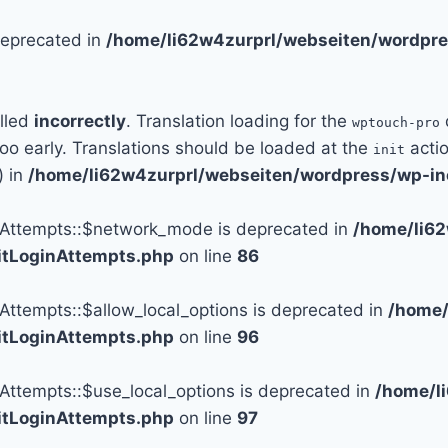
 deprecated in
/home/li62w4zurprl/webseiten/wordpre
alled
incorrectly
. Translation loading for the
wptouch-pro
too early. Translations should be loaded at the
actio
init
) in
/home/li62w4zurprl/webseiten/wordpress/wp-in
n_Attempts::$network_mode is deprecated in
/home/li6
mitLoginAttempts.php
on line
86
_Attempts::$allow_local_options is deprecated in
/home/
mitLoginAttempts.php
on line
96
_Attempts::$use_local_options is deprecated in
/home/l
mitLoginAttempts.php
on line
97