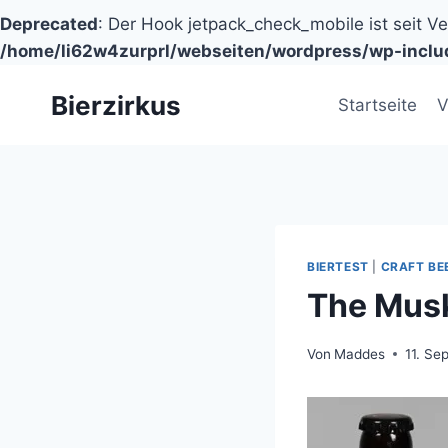
Deprecated
: Der Hook jetpack_check_mobile ist seit V
/home/li62w4zurprl/webseiten/wordpress/wp-inclu
Zum
Bierzirkus
Inhalt
Startseite
V
springen
BIERTEST
|
CRAFT BE
The Musk
Von
Maddes
11. Se