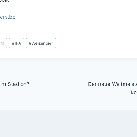
Waas
ers.be
ern
#
IPA
#
Weizenbier
gation
 im Stadion?
Der neue Weltmeist
ko