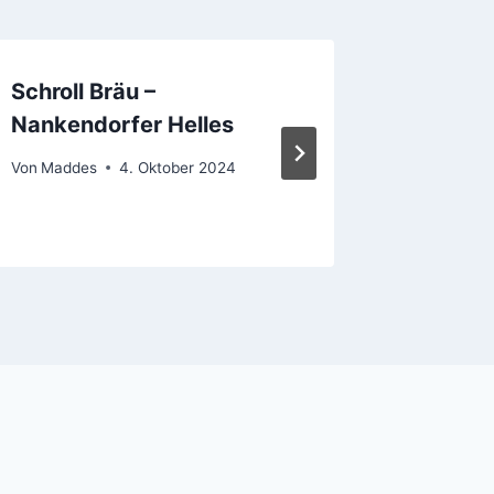
Schroll Bräu –
Alpirsb
Nankendorfer Helles
Zwicke
Von
Maddes
4. Oktober 2024
Von
Madde