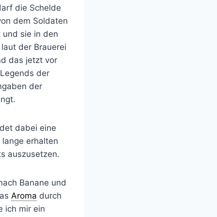
darf die Schelde
 von dem Soldaten
 und sie in den
 laut der Brauerei
nd das jetzt vor
n Legends der
Angaben der
ngt.
ldet dabei eine
 lange erhalten
hts auszusetzen.
, nach Banane und
das
Aroma
durch
e ich mir ein