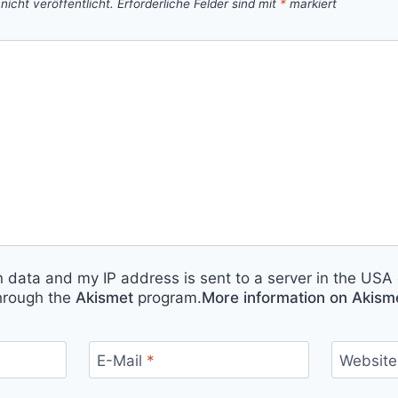
icht veröffentlicht.
Erforderliche Felder sind mit
*
markiert
n data and my IP address is sent to a server in the USA 
hrough the
Akismet
program.
More information on Akis
E-Mail
*
Website