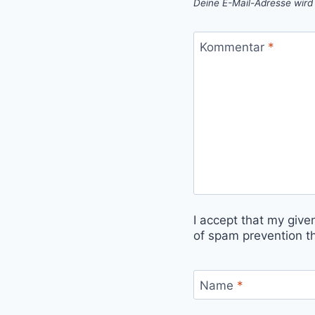
Deine E-Mail-Adresse wird n
Kommentar
*
I accept that my give
of spam prevention t
Name
*