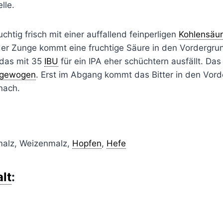
lle.
uchtig frisch mit einer auffallend feinperligen
Kohlensäu
der Zunge kommt eine fruchtige Säure in den Vordergr
, das mit 35
IBU
für ein IPA eher schüchtern ausfällt. Das
gewogen
. Erst im Abgang kommt das Bitter in den Vor
 nach.
malz, Weizenmalz,
Hopfen
,
Hefe
lt
: