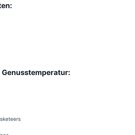
ten:
 Genusstemperatur:
sketeers