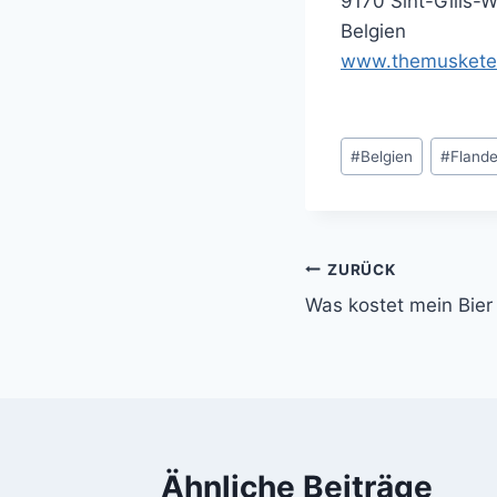
9170 Sint-Gills-
Belgien
www.themuskete
Schlagworte:
#
Belgien
#
Fland
ZURÜCK
Beitragsnavi
Was kostet mein Bier
Ähnliche Beiträge