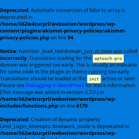
Deprecated
: Automatic conversion of false to array is
deprecated in
/home/li62w4zurprl/webseiten/wordpress/wp-
content/plugins/akismet-privacy-policies/akismet-
privacy-policies.php
on line
94
Notice
: Function _load_textdomain_just_in_time was called
incorrectly
. Translation loading for the
wptouch-pro
domain was triggered too early. This is usually an indicator
for some code in the plugin or theme running too early.
Translations should be loaded at the
action or later.
init
Please see
Debugging in WordPress
for more information.
(This message was added in version 6.7.0.) in
/home/li62w4zurprl/webseiten/wordpress/wp-
includes/functions.php
on line
6170
Deprecated
: Creation of dynamic property
Limit_Login_Attempts::$network_mode is deprecated in
/home/li62w4zurprl/webseiten/wordpress/wp-