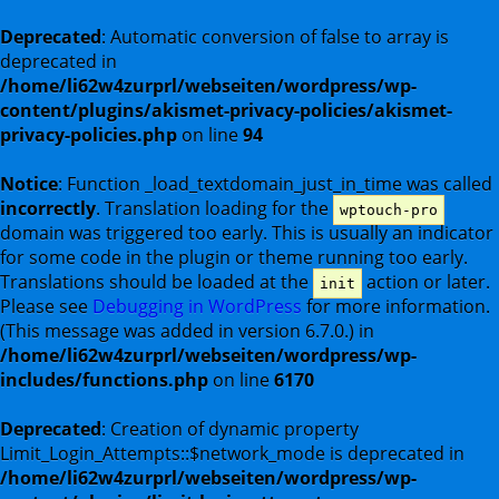
Deprecated
: Automatic conversion of false to array is
deprecated in
/home/li62w4zurprl/webseiten/wordpress/wp-
content/plugins/akismet-privacy-policies/akismet-
privacy-policies.php
on line
94
Notice
: Function _load_textdomain_just_in_time was called
incorrectly
. Translation loading for the
wptouch-pro
domain was triggered too early. This is usually an indicator
for some code in the plugin or theme running too early.
Translations should be loaded at the
action or later.
init
Please see
Debugging in WordPress
for more information.
(This message was added in version 6.7.0.) in
/home/li62w4zurprl/webseiten/wordpress/wp-
includes/functions.php
on line
6170
Deprecated
: Creation of dynamic property
Limit_Login_Attempts::$network_mode is deprecated in
/home/li62w4zurprl/webseiten/wordpress/wp-