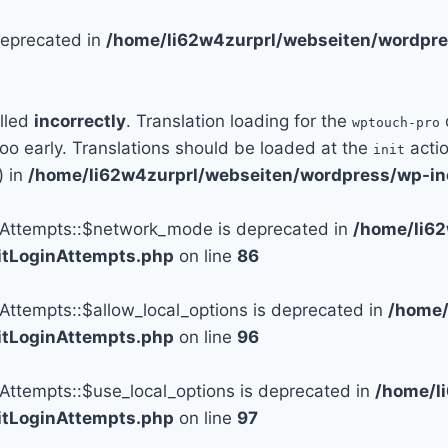
 deprecated in
/home/li62w4zurprl/webseiten/wordpre
alled
incorrectly
. Translation loading for the
wptouch-pro
too early. Translations should be loaded at the
actio
init
) in
/home/li62w4zurprl/webseiten/wordpress/wp-in
n_Attempts::$network_mode is deprecated in
/home/li6
mitLoginAttempts.php
on line
86
_Attempts::$allow_local_options is deprecated in
/home/
mitLoginAttempts.php
on line
96
_Attempts::$use_local_options is deprecated in
/home/l
mitLoginAttempts.php
on line
97