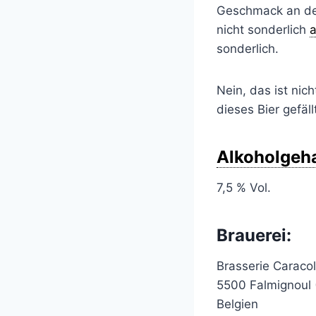
Geschmack an den 
nicht sonderlich
sonderlich.
Nein, das ist nic
dieses Bier gefäl
Alkoholgeha
7,5 % Vol.
Brauerei:
Brasserie Caraco
5500 Falmignoul 
Belgien