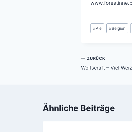
www.forestinne.
Schlagworte:
#
Ale
#
Belgien
ZURÜCK
Beitragsnavi
Wolfscraft – Viel Wei
Ähnliche Beiträge