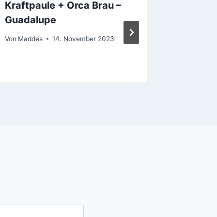
Kraftpaule + Orca Brau –
Maisel 
Guadalupe
IPA
Von
Maddes
14. November 2023
Von
Madde