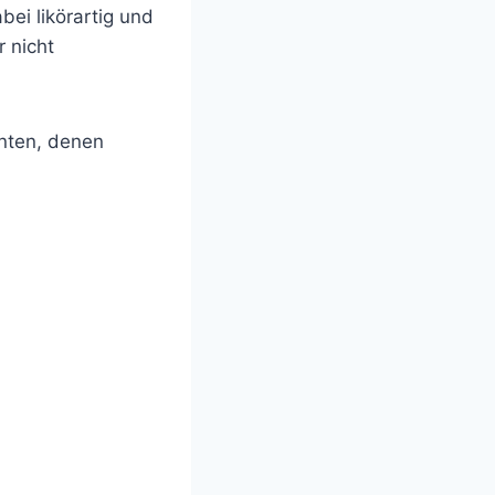
ei likörartig und
 nicht
enten, denen