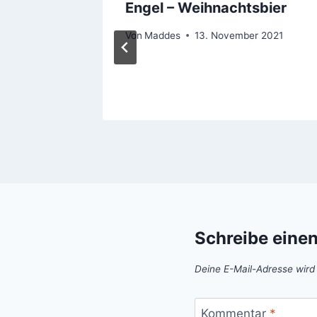
Engel – Weihnachtsbier
n
Von
Maddes
13. November 2021
Schreibe eine
Deine E-Mail-Adresse wird n
Kommentar
*