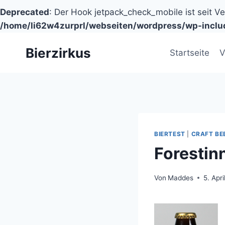
Deprecated
: Der Hook jetpack_check_mobile ist seit V
/home/li62w4zurprl/webseiten/wordpress/wp-inclu
Zum
Bierzirkus
Inhalt
Startseite
V
springen
BIERTEST
|
CRAFT BE
Forestin
Von
Maddes
5. Apri