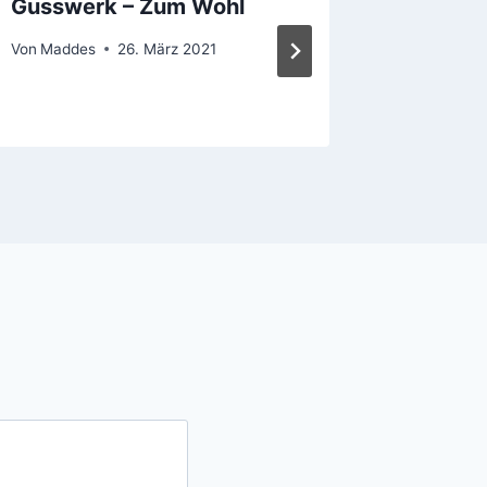
Gusswerk – Zum Wohl
Trappis
Von
Maddes
26. März 2021
Von
Madde