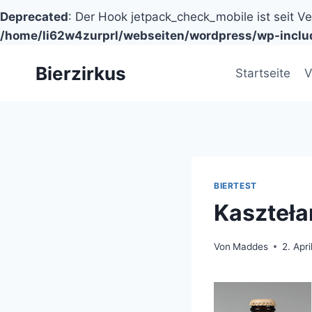
Deprecated
: Der Hook jetpack_check_mobile ist seit V
/home/li62w4zurprl/webseiten/wordpress/wp-inclu
Zum
Bierzirkus
Inhalt
Startseite
V
springen
BIERTEST
Kaszteła
Von
Maddes
2. Apri