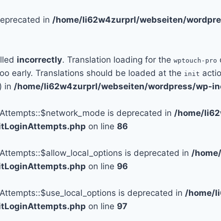
 deprecated in
/home/li62w4zurprl/webseiten/wordpre
alled
incorrectly
. Translation loading for the
wptouch-pro
too early. Translations should be loaded at the
actio
init
) in
/home/li62w4zurprl/webseiten/wordpress/wp-in
n_Attempts::$network_mode is deprecated in
/home/li6
mitLoginAttempts.php
on line
86
_Attempts::$allow_local_options is deprecated in
/home/
mitLoginAttempts.php
on line
96
_Attempts::$use_local_options is deprecated in
/home/l
mitLoginAttempts.php
on line
97