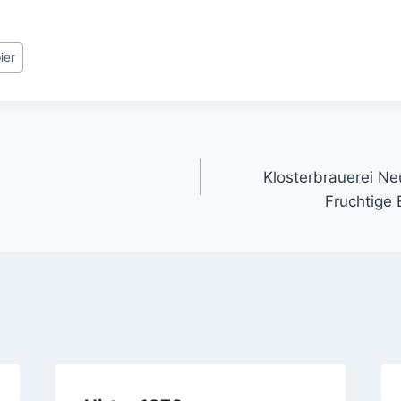
ier
gation
Klosterbrauerei Neu
Fruchtige 