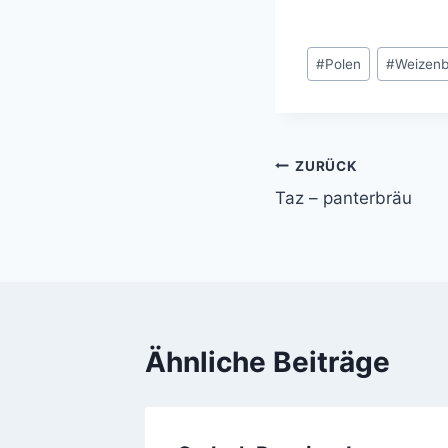
Schlagworte:
#
Polen
#
Weizenb
ZURÜCK
Beitragsnavi
Taz – panterbräu
Ähnliche Beiträge