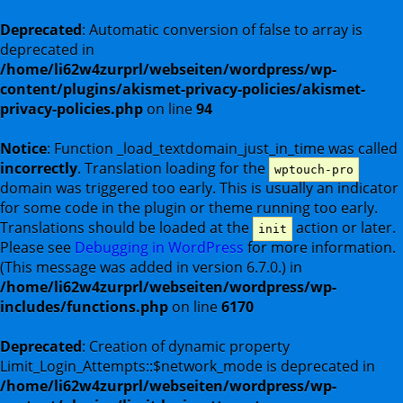
Deprecated
: Automatic conversion of false to array is
deprecated in
/home/li62w4zurprl/webseiten/wordpress/wp-
content/plugins/akismet-privacy-policies/akismet-
privacy-policies.php
on line
94
Notice
: Function _load_textdomain_just_in_time was called
incorrectly
. Translation loading for the
wptouch-pro
domain was triggered too early. This is usually an indicator
for some code in the plugin or theme running too early.
Translations should be loaded at the
action or later.
init
Please see
Debugging in WordPress
for more information.
(This message was added in version 6.7.0.) in
/home/li62w4zurprl/webseiten/wordpress/wp-
includes/functions.php
on line
6170
Deprecated
: Creation of dynamic property
Limit_Login_Attempts::$network_mode is deprecated in
/home/li62w4zurprl/webseiten/wordpress/wp-