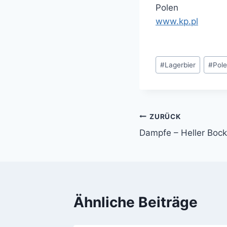
Polen
www.kp.pl
Schlagworte:
#
Lagerbier
#
Pol
ZURÜCK
Beitragsnavi
Dampfe – Heller Boc
Ähnliche Beiträge