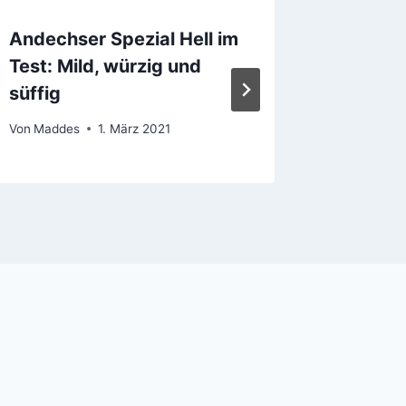
Andechser Spezial Hell im
Vleesm
Test: Mild, würzig und
Puddin
süffig
Von
Madde
Von
Maddes
1. März 2021