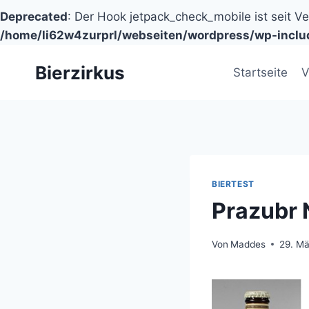
Deprecated
: Der Hook jetpack_check_mobile ist seit V
/home/li62w4zurprl/webseiten/wordpress/wp-inclu
Zum
Bierzirkus
Inhalt
Startseite
V
springen
BIERTEST
Prazubr
Von
Maddes
29. Mä