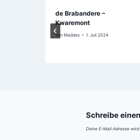
de Brabandere –
Kwaremont
21
Von
Maddes
1. Juli 2024
Schreibe eine
Deine E-Mail-Adresse wird n