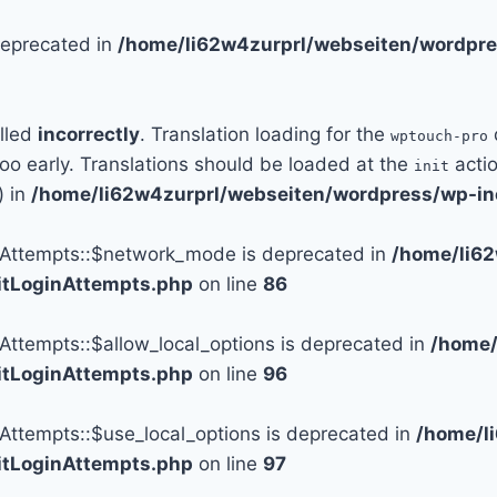
 deprecated in
/home/li62w4zurprl/webseiten/wordpre
alled
incorrectly
. Translation loading for the
wptouch-pro
too early. Translations should be loaded at the
actio
init
) in
/home/li62w4zurprl/webseiten/wordpress/wp-in
n_Attempts::$network_mode is deprecated in
/home/li6
mitLoginAttempts.php
on line
86
_Attempts::$allow_local_options is deprecated in
/home/
mitLoginAttempts.php
on line
96
_Attempts::$use_local_options is deprecated in
/home/l
mitLoginAttempts.php
on line
97