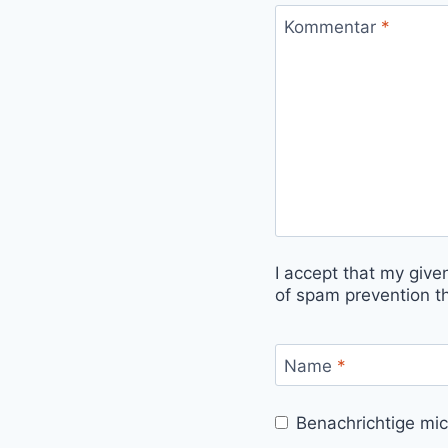
Kommentar
*
I accept that my give
of spam prevention t
Name
*
Benachrichtige mi