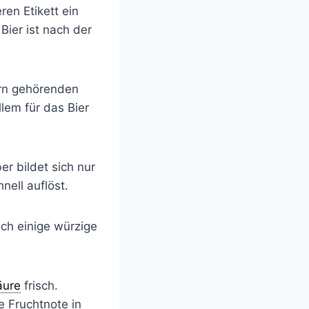
en Etikett ein
Bier ist nach der
ern gehörenden
llem für das Bier
er bildet sich nur
nell auflöst.
uch einige würzige
äure
frisch.
 Fruchtnote in