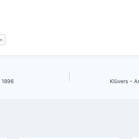
en
gation
k 1896
Klüvers – 