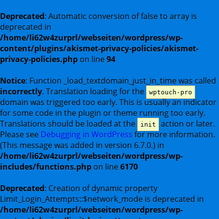
Deprecated
: Automatic conversion of false to array is
deprecated in
/home/li62w4zurprl/webseiten/wordpress/wp-
content/plugins/akismet-privacy-policies/akismet-
privacy-policies.php
on line
94
Notice
: Function _load_textdomain_just_in_time was called
incorrectly
. Translation loading for the
wptouch-pro
domain was triggered too early. This is usually an indicator
for some code in the plugin or theme running too early.
Translations should be loaded at the
action or later.
init
Please see
Debugging in WordPress
for more information.
(This message was added in version 6.7.0.) in
/home/li62w4zurprl/webseiten/wordpress/wp-
includes/functions.php
on line
6170
Deprecated
: Creation of dynamic property
Limit_Login_Attempts::$network_mode is deprecated in
/home/li62w4zurprl/webseiten/wordpress/wp-