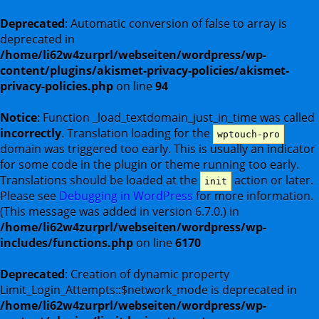
Deprecated
: Automatic conversion of false to array is
deprecated in
/home/li62w4zurprl/webseiten/wordpress/wp-
content/plugins/akismet-privacy-policies/akismet-
privacy-policies.php
on line
94
Notice
: Function _load_textdomain_just_in_time was called
incorrectly
. Translation loading for the
wptouch-pro
domain was triggered too early. This is usually an indicator
for some code in the plugin or theme running too early.
Translations should be loaded at the
action or later.
init
Please see
Debugging in WordPress
for more information.
(This message was added in version 6.7.0.) in
/home/li62w4zurprl/webseiten/wordpress/wp-
includes/functions.php
on line
6170
Deprecated
: Creation of dynamic property
Limit_Login_Attempts::$network_mode is deprecated in
/home/li62w4zurprl/webseiten/wordpress/wp-