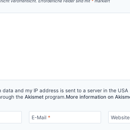
icht veröffentlicht.
Erforderliche Felder sind mit
*
markiert
n data and my IP address is sent to a server in the USA 
hrough the
Akismet
program.
More information on Akis
E-Mail
*
Website