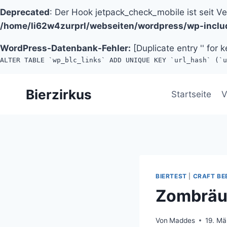
Deprecated
: Der Hook jetpack_check_mobile ist seit V
/home/li62w4zurprl/webseiten/wordpress/wp-inclu
WordPress-Datenbank-Fehler:
[Duplicate entry '' for k
ALTER TABLE `wp_blc_links` ADD UNIQUE KEY `url_hash` (`u
Zum
Bierzirkus
Inhalt
Startseite
V
springen
BIERTEST
|
CRAFT BE
Zombräu 
Von
Maddes
19. Mä