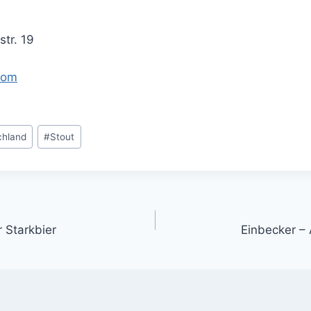
tr. 19
com
chland
#
Stout
gation
r Starkbier
Einbecker – 