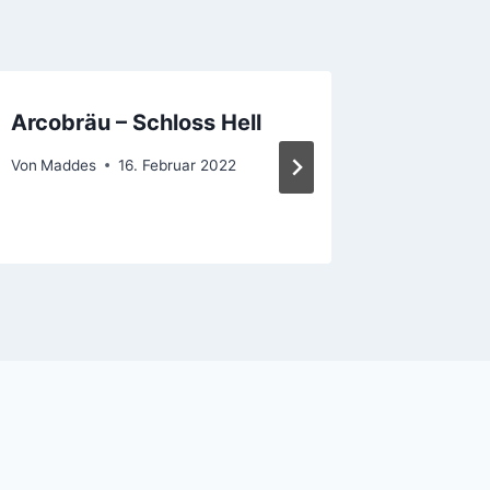
Arcobräu – Schloss Hell
28. 7. 
Nacht d
Von
Maddes
16. Februar 2022
Von
Madde