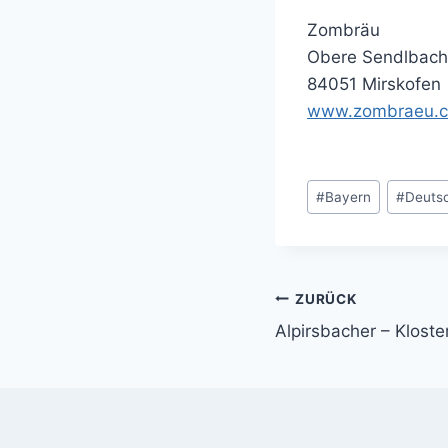
Zombräu
Obere Sendlbachs
84051 Mirskofen
www.zombraeu.
Schlagworte:
#
Bayern
#
Deuts
ZURÜCK
Beitragsnavi
Alpirsbacher – Kloste