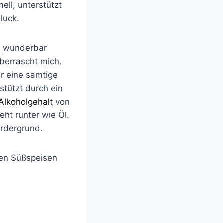
ll, unterstützt
luck.
e
wunderbar
überrascht mich.
r eine samtige
tützt durch ein
Alkoholgehalt
von
ht runter wie Öl.
rdergrund.
eren Süßspeisen