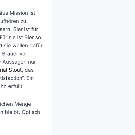
us Mission ist
aufhören zu
rn. Bier ist für
r sie ist Bier so
d sie wollen dafür
n Brauer vor
se Aussagen nur
rial Stout
, das
sfaction“. Ein
n erfüllt.
tlichen Menge
n bleibt. Optisch