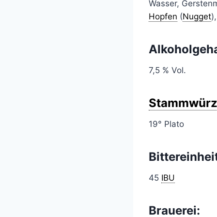
Wasser, Gerstenm
Hopfen
(
Nugget
)
Alkoholgeha
7,5 % Vol.
Stammwürz
19° Plato
Bittereinhei
45
IBU
Brauerei: