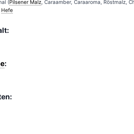
al (
Pilsener Malz
, Caraamber, Caraaroma, Röstmalz, Ch
,
Hefe
lt:
e
:
ten: