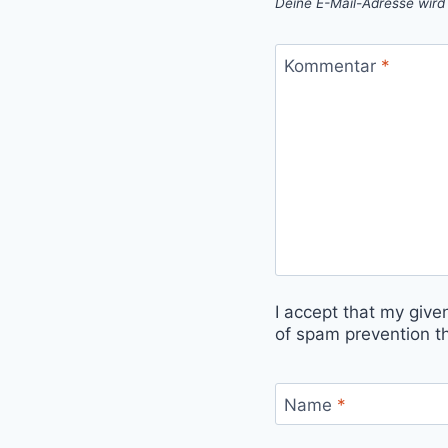
Deine E-Mail-Adresse wird n
Kommentar
*
I accept that my give
of spam prevention t
Name
*