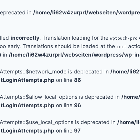
 deprecated in
/home/li62w4zurprl/webseiten/wordpre
alled
incorrectly
. Translation loading for the
wptouch-pro
too early. Translations should be loaded at the
actio
init
) in
/home/li62w4zurprl/webseiten/wordpress/wp-in
n_Attempts::$network_mode is deprecated in
/home/li6
mitLoginAttempts.php
on line
86
_Attempts::$allow_local_options is deprecated in
/home/
mitLoginAttempts.php
on line
96
_Attempts::$use_local_options is deprecated in
/home/l
mitLoginAttempts.php
on line
97