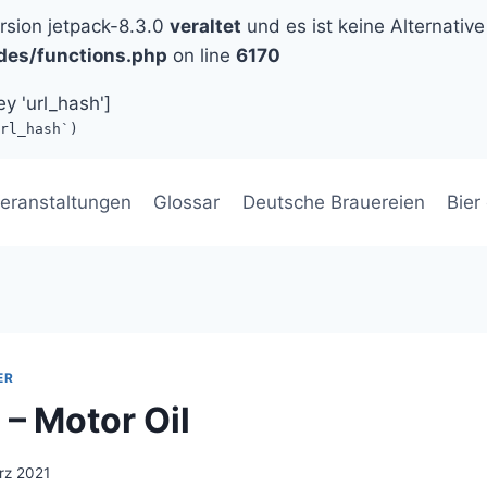
ersion jetpack-8.3.0
veraltet
und es ist keine Alternative
des/functions.php
on line
6170
ey 'url_hash']
rl_hash`)
eranstaltungen
Glossar
Deutsche Brauereien
Bier
ER
– Motor Oil
rz 2021