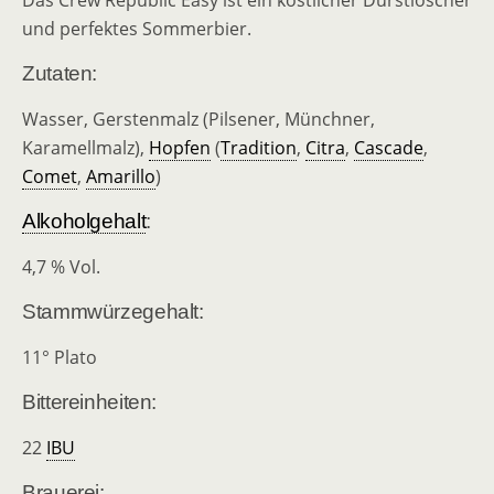
Das Crew Republic Easy ist ein köstlicher Durstlöscher
und perfektes Sommerbier.
Zutaten:
Wasser, Gerstenmalz (Pilsener, Münchner,
Karamellmalz),
Hopfen
(
Tradition
,
Citra
,
Cascade
,
Comet
,
Amarillo
)
Alkoholgehalt
:
4,7 % Vol.
Stammwürzegehalt:
11° Plato
Bittereinheiten:
22
IBU
Brauerei: