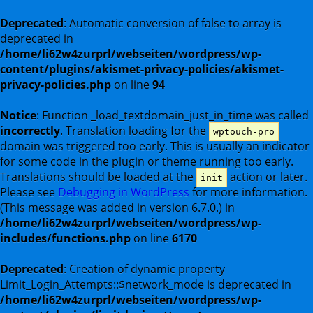
Deprecated
: Automatic conversion of false to array is
deprecated in
/home/li62w4zurprl/webseiten/wordpress/wp-
content/plugins/akismet-privacy-policies/akismet-
privacy-policies.php
on line
94
Notice
: Function _load_textdomain_just_in_time was called
incorrectly
. Translation loading for the
wptouch-pro
domain was triggered too early. This is usually an indicator
for some code in the plugin or theme running too early.
Translations should be loaded at the
action or later.
init
Please see
Debugging in WordPress
for more information.
(This message was added in version 6.7.0.) in
/home/li62w4zurprl/webseiten/wordpress/wp-
includes/functions.php
on line
6170
Deprecated
: Creation of dynamic property
Limit_Login_Attempts::$network_mode is deprecated in
/home/li62w4zurprl/webseiten/wordpress/wp-