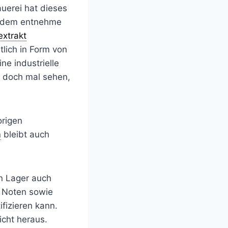
uerei hat dieses
ßerdem entnehme
xtrakt
tlich in Form von
ne industrielle
r doch mal sehen,
origen
m
bleibt auch
in Lager auch
n Noten sowie
ifizieren kann.
icht heraus.