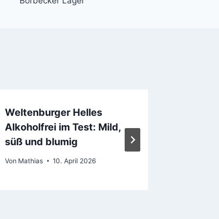
Borbecker Lager
Weltenburger Helles
Argus –
Alkoholfrei im Test: Mild,
Von
Madde
süß und blumig
Von
Mathias
10. April 2026