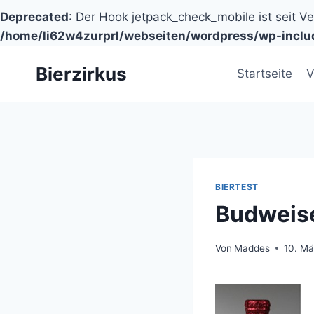
Deprecated
: Der Hook jetpack_check_mobile ist seit V
/home/li62w4zurprl/webseiten/wordpress/wp-inclu
Zum
Bierzirkus
Inhalt
Startseite
V
springen
BIERTEST
Budweise
Von
Maddes
10. Mä