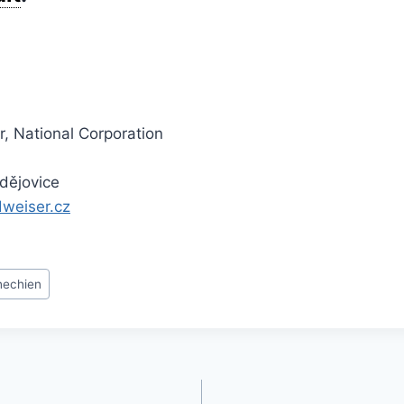
, National Corporation
dějovice
weiser.cz
hechien
gation