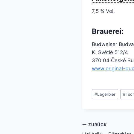
7,5 % Vol.
Brauerei:
Budweiser Budvar
K. Světlé 512/4
370 04 České Bu
www.original-bud
Schlagworte:
#
Lagerbier
#
Tsc
ZURÜCK
Beitragsnavi