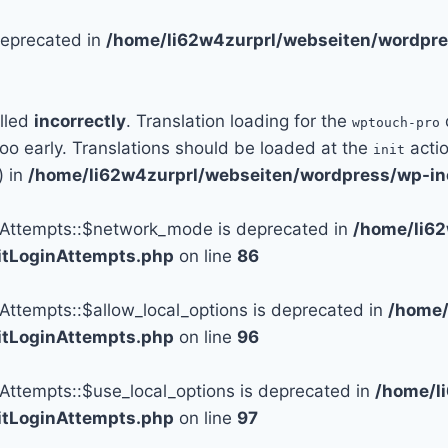
 deprecated in
/home/li62w4zurprl/webseiten/wordpre
alled
incorrectly
. Translation loading for the
wptouch-pro
too early. Translations should be loaded at the
actio
init
) in
/home/li62w4zurprl/webseiten/wordpress/wp-in
n_Attempts::$network_mode is deprecated in
/home/li6
mitLoginAttempts.php
on line
86
_Attempts::$allow_local_options is deprecated in
/home/
mitLoginAttempts.php
on line
96
_Attempts::$use_local_options is deprecated in
/home/l
mitLoginAttempts.php
on line
97