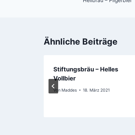
Hellbräu – Pilgerbier
Ähnliche Beiträge
rt
Stiftungsbräu – Helles
Vollbier
1
Von
Maddes
18. März 2021