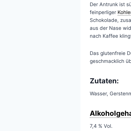
Der Antrunk ist s
feinperliger
Kohle
Schokolade, zusam
aus der Nase wid
nach Kaffee kling
Das glutenfreie D
geschmacklich ü
Zutaten:
Wasser, Gersten
Alkoholgeha
7,4 % Vol.