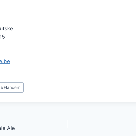
utske
15
e.be
#
Flandern
gation
ale Ale