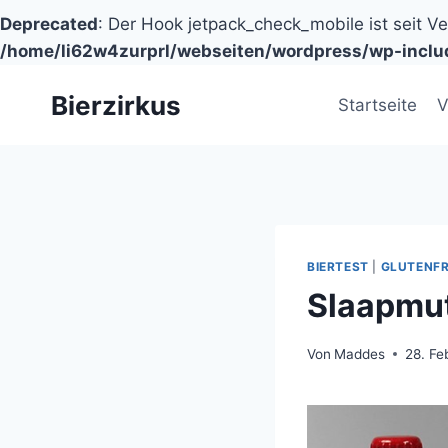
Deprecated
: Der Hook jetpack_check_mobile ist seit V
/home/li62w4zurprl/webseiten/wordpress/wp-inclu
Zum
Bierzirkus
Inhalt
Startseite
V
springen
BIERTEST
|
GLUTENFR
Slaapmut
Von
Maddes
28. Fe