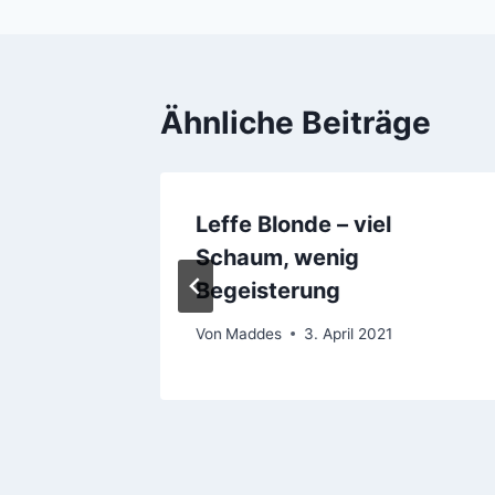
Ähnliche Beiträge
tic
Leffe Blonde – viel
Schaum, wenig
Begeisterung
 2021
Von
Maddes
3. April 2021