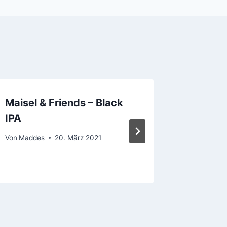
Maisel & Friends – Black
Finne –
IPA
Von
Madde
Von
Maddes
20. März 2021