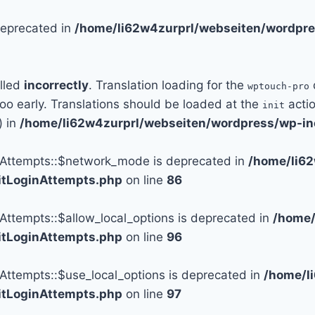
 deprecated in
/home/li62w4zurprl/webseiten/wordpre
alled
incorrectly
. Translation loading for the
wptouch-pro
too early. Translations should be loaded at the
actio
init
) in
/home/li62w4zurprl/webseiten/wordpress/wp-in
n_Attempts::$network_mode is deprecated in
/home/li6
mitLoginAttempts.php
on line
86
_Attempts::$allow_local_options is deprecated in
/home/
mitLoginAttempts.php
on line
96
_Attempts::$use_local_options is deprecated in
/home/l
mitLoginAttempts.php
on line
97