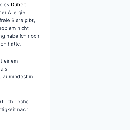
reies
Dubbel
er Allergie
reie Biere gibt,
Problem nicht
ang habe ich noch
len hätte.
it einem
 als
t. Zumindest in
t. Ich rieche
tigkeit nach