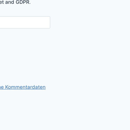
met and GDPR
.
ine Kommentardaten