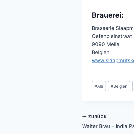
Brauerei:
Brasserie Slaapm
Oefenpleinstraat 
9090 Melle
Belgien
www.slaapmutsk
Schlagworte:
#
Ale
#
Belgien
ZURÜCK
Beitragsnavi
Walter Bräu – India P