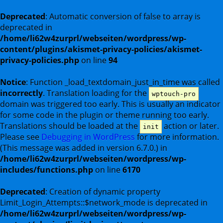
Deprecated
: Automatic conversion of false to array is
deprecated in
/home/li62w4zurprl/webseiten/wordpress/wp-
content/plugins/akismet-privacy-policies/akismet-
privacy-policies.php
on line
94
Notice
: Function _load_textdomain_just_in_time was called
incorrectly
. Translation loading for the
wptouch-pro
domain was triggered too early. This is usually an indicator
for some code in the plugin or theme running too early.
Translations should be loaded at the
action or later.
init
Please see
Debugging in WordPress
for more information.
(This message was added in version 6.7.0.) in
/home/li62w4zurprl/webseiten/wordpress/wp-
includes/functions.php
on line
6170
Deprecated
: Creation of dynamic property
Limit_Login_Attempts::$network_mode is deprecated in
/home/li62w4zurprl/webseiten/wordpress/wp-