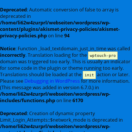
Deprecated
: Automatic conversion of false to array is
deprecated in
/home/li62w4zurprl/webseiten/wordpress/wp-
content/plugins/akismet-privacy-policies/akismet-
privacy-policies.php
on line
94
Notice
: Function _load_textdomain_just_in_time was called
incorrectly
. Translation loading for the
wptouch-pro
domain was triggered too early. This is usually an indicator
for some code in the plugin or theme running too early.
Translations should be loaded at the
action or later.
init
Please see
Debugging in WordPress
for more information.
(This message was added in version 6.7.0.) in
/home/li62w4zurprl/webseiten/wordpress/wp-
includes/functions.php
on line
6170
Deprecated
: Creation of dynamic property
Limit_Login_Attempts::$network_mode is deprecated in
/home/li62w4zurprl/webseiten/wordpress/wp-