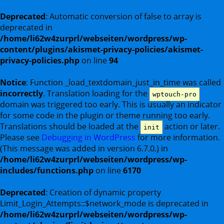
Deprecated
: Automatic conversion of false to array is
deprecated in
/home/li62w4zurprl/webseiten/wordpress/wp-
content/plugins/akismet-privacy-policies/akismet-
privacy-policies.php
on line
94
Notice
: Function _load_textdomain_just_in_time was called
incorrectly
. Translation loading for the
wptouch-pro
domain was triggered too early. This is usually an indicator
for some code in the plugin or theme running too early.
Translations should be loaded at the
action or later.
init
Please see
Debugging in WordPress
for more information.
(This message was added in version 6.7.0.) in
/home/li62w4zurprl/webseiten/wordpress/wp-
includes/functions.php
on line
6170
Deprecated
: Creation of dynamic property
Limit_Login_Attempts::$network_mode is deprecated in
/home/li62w4zurprl/webseiten/wordpress/wp-