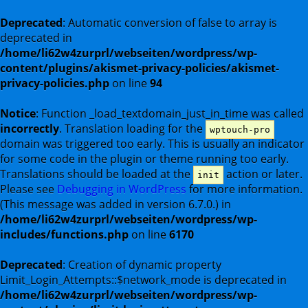
Deprecated
: Automatic conversion of false to array is
deprecated in
/home/li62w4zurprl/webseiten/wordpress/wp-
content/plugins/akismet-privacy-policies/akismet-
privacy-policies.php
on line
94
Notice
: Function _load_textdomain_just_in_time was called
incorrectly
. Translation loading for the
wptouch-pro
domain was triggered too early. This is usually an indicator
for some code in the plugin or theme running too early.
Translations should be loaded at the
action or later.
init
Please see
Debugging in WordPress
for more information.
(This message was added in version 6.7.0.) in
/home/li62w4zurprl/webseiten/wordpress/wp-
includes/functions.php
on line
6170
Deprecated
: Creation of dynamic property
Limit_Login_Attempts::$network_mode is deprecated in
/home/li62w4zurprl/webseiten/wordpress/wp-